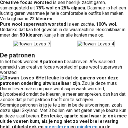
Creative focus worsted
is een heerlijk zacht garen,
samengesteld uit
75% wol en 25% alpaca
. Daarmee is het een
luchtig garen waarmee je hele comfortabele outfits kan maken.
Verkrijgbaar in
22 kleuren
.
Pure wool superwash worsted
is een zachte,
100% wol
.
Ondanks dat kan het gewoon in de wasmachine. Beschikbaar in
meer dan
50 kleuren
, kun je hier alle kanten mee op.
De patronen
In het boek worden
9 patronen
beschreven. Afwisselend
gemaakt van creative focus worsted of pure wool superwash
worsted.
Het leuke is dat de garens voor deze
patronen onderling uitwisselbaar zijn
. Zou je deze muts
Union liever maken in pure wool superwash worsted,
bijvoorbeeld omdat de kleuren je meer aanspreken, dan kan dat.
Zonder dat je het patroon hoeft om te schrijven.
Sommige patronen krijg je te zien in beide uitvoeringen, zoals
deze sjaal Skyland. Met 3 bollen van het garen van je keuze kun
je deze sjaal breien.
Een leuke, aparte sjaal waar je ook mee
uit de voeten kunt, als je nog niet zo veel brei ervaring
hebt: ribbelsteek en
meerderen
en
minderen
op de