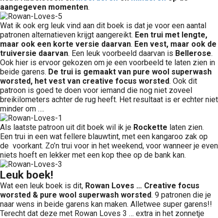
aangegeven momenten
.
Wat ik ook erg leuk vind aan dit boek is dat je voor een aantal
patronen alternatieven krijgt aangereikt.
Een trui met lengte,
maar ook een korte versie daarvan
.
Een vest, maar ook de
truiversie daarvan
. Een leuk voorbeeld daarvan is
Bellerose
.
Ook hier is ervoor gekozen om je een voorbeeld te laten zien in
beide garens.
De trui is gemaakt van pure wool superwash
worsted, het vest van creative focus worsted
. Ook dit
patroon is goed te doen voor iemand die nog niet zoveel
breikilometers achter de rug heeft. Het resultaat is er echter niet
minder om ….
Als laatste patroon uit dit boek wil ik je
Rockette
laten zien.
Een trui in een wat fellere blauwtint, met een kangaroo zak op
de voorkant. Zo’n trui voor in het weekend, voor wanneer je even
niets hoeft en lekker met een kop thee op de bank kan.
Leuk boek!
Wat een leuk boek is dit,
Rowan Loves
… Creative focus
worsted & pure wool superwash worsted
. 9 patronen die je
naar wens in beide garens kan maken. Alletwee super garens!!
Terecht dat deze met Rowan Loves 3 … extra in het zonnetje