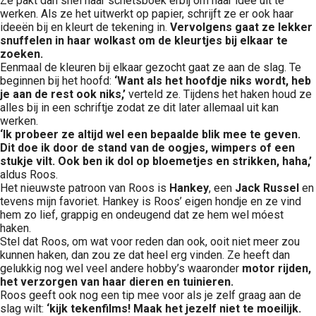
Ze pakt dan snel haar schetsboek erbij om haar idee uit te
werken. Als ze het uitwerkt op papier, schrijft ze er ook haar
ideeën bij en kleurt de tekening in.
Vervolgens gaat ze lekker
snuffelen in haar wolkast om de kleurtjes bij elkaar te
zoeken.
Eenmaal de kleuren bij elkaar gezocht gaat ze aan de slag. Te
beginnen bij het hoofd:
‘Want als het hoofdje niks wordt, heb
je aan de rest ook niks,’
verteld ze. Tijdens het haken houd ze
alles bij in een schriftje zodat ze dit later allemaal uit kan
werken.
‘Ik probeer ze altijd wel een bepaalde blik mee te geven.
Dit doe ik door de stand van de oogjes, wimpers of een
stukje vilt. Ook ben ik dol op bloemetjes en strikken, haha,’
aldus Roos.
Het nieuwste patroon van Roos is
Hankey
, een
Jack Russel
en
tevens mijn favoriet. Hankey is Roos’ eigen hondje en ze vind
hem zo lief, grappig en ondeugend dat ze hem wel móest
haken.
Stel dat Roos, om wat voor reden dan ook, ooit niet meer zou
kunnen haken, dan zou ze dat heel erg vinden. Ze heeft dan
gelukkig nog wel veel andere hobby’s waaronder
motor rijden,
het verzorgen van haar dieren en tuinieren.
Roos geeft ook nog een tip mee voor als je zelf graag aan de
slag wilt:
‘kijk tekenfilms! Maak het jezelf niet te moeilijk.