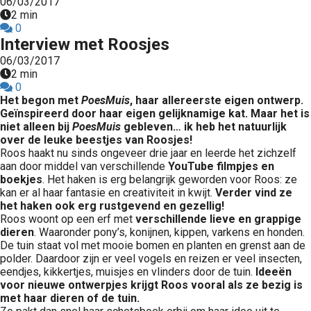
06/03/2017
2 min
0
Interview met Roosjes
06/03/2017
2 min
0
Het begon met
PoesMuis
, haar allereerste eigen ontwerp.
Geïnspireerd door haar eigen gelijknamige kat. Maar het is
niet alleen bij
PoesMuis
gebleven… ik heb het natuurlijk
over de leuke beestjes van Roosjes!
Roos haakt nu sinds ongeveer drie jaar en leerde het zichzelf
aan door middel van verschillende
YouTube filmpjes en
boekjes
. Het haken is erg belangrijk geworden voor Roos: ze
kan er al haar fantasie en creativiteit in kwijt.
Verder vind ze
het haken ook erg rustgevend en gezellig!
Roos woont op een erf met
verschillende lieve en grappige
dieren
. Waaronder pony’s, konijnen, kippen, varkens en honden.
De tuin staat vol met mooie bomen en planten en grenst aan de
polder. Daardoor zijn er veel vogels en reizen er veel insecten,
eendjes, kikkertjes, muisjes en vlinders door de tuin.
Ideeën
voor nieuwe ontwerpjes krijgt Roos vooral als ze bezig is
met haar dieren of de tuin.