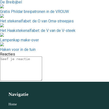
De Breibijbel
Gratis Phildar breipatronen in de VROUW
Het stekenalfabet: de O van Oma-streepjes
Het Haakstekenalfabet: de V van de V-steek
Lampenkap make-over
Haken voor in de tuin
Reacties
Navigatie
Home