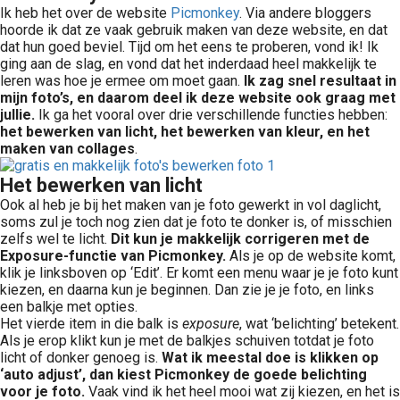
Ik heb het over de website
Picmonkey
. Via andere bloggers
hoorde ik dat ze vaak gebruik maken van deze website, en dat
dat hun goed beviel. Tijd om het eens te proberen, vond ik! Ik
ging aan de slag, en vond dat het inderdaad heel makkelijk te
leren was hoe je ermee om moet gaan.
Ik zag snel resultaat in
mijn foto’s, en daarom deel ik deze website ook graag met
jullie.
Ik ga het vooral over drie verschillende functies hebben:
het bewerken van licht, het bewerken van kleur, en het
maken van collages
.
Het bewerken van licht
Ook al heb je bij het maken van je foto gewerkt in vol daglicht,
soms zul je toch nog zien dat je foto te donker is, of misschien
zelfs wel te licht.
Dit kun je makkelijk corrigeren met de
Exposure-functie van Picmonkey.
Als je op de website komt,
klik je linksboven op ‘Edit’. Er komt een menu waar je je foto kunt
kiezen, en daarna kun je beginnen. Dan zie je je foto, en links
een balkje met opties.
Het vierde item in die balk is
exposure
, wat ‘belichting’ betekent.
Als je erop klikt kun je met de balkjes schuiven totdat je foto
licht of donker genoeg is.
Wat ik meestal doe is klikken op
‘auto adjust’, dan kiest Picmonkey de goede belichting
voor je foto.
Vaak vind ik het heel mooi wat zij kiezen, en het is