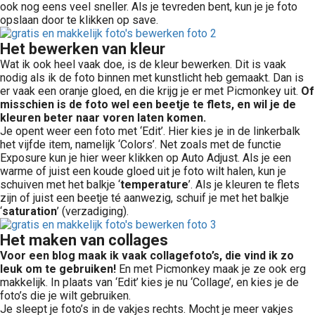
ook nog eens veel sneller. Als je tevreden bent, kun je je foto
opslaan door te klikken op save.
Het bewerken van kleur
Wat ik ook heel vaak doe, is de kleur bewerken. Dit is vaak
nodig als ik de foto binnen met kunstlicht heb gemaakt. Dan is
er vaak een oranje gloed, en die krijg je er met Picmonkey uit.
Of
misschien is de foto wel een beetje te flets, en wil je de
kleuren beter naar voren laten komen.
Je opent weer een foto met ‘Edit’. Hier kies je in de linkerbalk
het vijfde item, namelijk ‘Colors’. Net zoals met de functie
Exposure kun je hier weer klikken op Auto Adjust. Als je een
warme of juist een koude gloed uit je foto wilt halen, kun je
schuiven met het balkje ‘
temperature
’. Als je kleuren te flets
zijn of juist een beetje té aanwezig, schuif je met het balkje
‘
saturation
’ (verzadiging).
Het maken van collages
Voor een blog maak ik vaak collagefoto’s, die vind ik zo
leuk om te gebruiken!
En met Picmonkey maak je ze ook erg
makkelijk. In plaats van ‘Edit’ kies je nu ‘Collage’, en kies je de
foto’s die je wilt gebruiken.
Je sleept je foto’s in de vakjes rechts. Mocht je meer vakjes