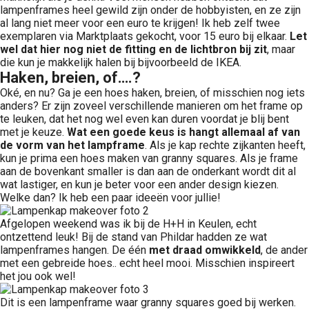
lampenframes heel gewild zijn onder de hobbyisten, en ze zijn
al lang niet meer voor een euro te krijgen! Ik heb zelf twee
exemplaren via Marktplaats gekocht, voor 15 euro bij elkaar.
Let
wel dat hier nog niet de fitting en de lichtbron bij zit
, maar
die kun je makkelijk halen bij bijvoorbeeld de IKEA.
Haken, breien, of….?
Oké, en nu? Ga je een hoes haken, breien, of misschien nog iets
anders? Er zijn zoveel verschillende manieren om het frame op
te leuken, dat het nog wel even kan duren voordat je blij bent
met je keuze.
Wat een goede keus is hangt allemaal af van
de vorm van het lampframe
. Als je kap rechte zijkanten heeft,
kun je prima een hoes maken van granny squares. Als je frame
aan de bovenkant smaller is dan aan de onderkant wordt dit al
wat lastiger, en kun je beter voor een ander design kiezen.
Welke dan? Ik heb een paar ideeën voor jullie!
Afgelopen weekend was ik bij de H+H in Keulen, echt
ontzettend leuk! Bij de stand van Phildar hadden ze wat
lampenframes hangen. De één
met draad omwikkeld
, de ander
met een gebreide hoes.. echt heel mooi. Misschien inspireert
het jou ook wel!
Dit is een lampenframe waar granny squares goed bij werken.