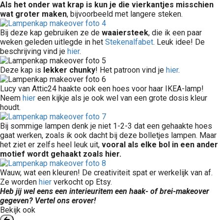
Als het onder wat krap is kun je die vierkantjes misschien
wat groter maken
, bijvoorbeeld met langere steken.
Bij deze kap gebruiken ze de
waaiersteek
, die ik een paar
weken geleden uitlegde in het
Stekenalfabet
. Leuk idee! De
beschrijving vind je
hier
.
Deze kap is
lekker chunky
! Het patroon vind je
hier
.
Lucy van Attic24 haakte ook een hoes voor haar IKEA-lamp!
Neem
hier
een kijkje als je ook wel van een grote dosis kleur
houdt.
Bij sommige lampen denk je niet 1-2-3 dat een gehaakte hoes
gaat werken, zoals ik ook dacht bij deze bolletjes lampen. Maar
het ziet er zelfs heel leuk uit,
vooral als elke bol in een ander
motief wordt gehaakt zoals hier.
Wauw, wat een kleuren! De creativiteit spat er werkelijk van af.
Ze worden
hier
verkocht op Etsy.
Heb jij wel eens een interieuritem een haak- of brei-makeover
gegeven? Vertel ons erover!
Bekijk ook