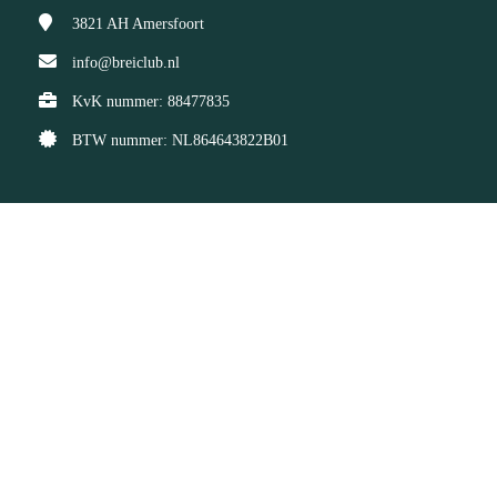
3821 AH
Amersfoort
info@breiclub.nl
KvK nummer: 88477835
BTW nummer: NL864643822B01