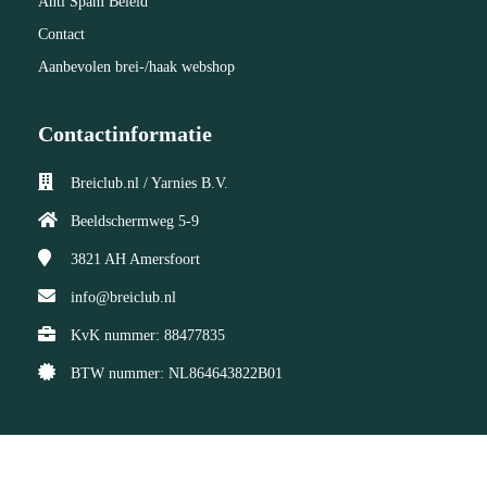
Anti Spam Beleid
Contact
Aanbevolen brei-/haak webshop
Contactinformatie
Breiclub.nl / Yarnies B.V.
Beeldschermweg 5-9
3821 AH
Amersfoort
info@breiclub.nl
KvK nummer: 88477835
BTW nummer: NL864643822B01