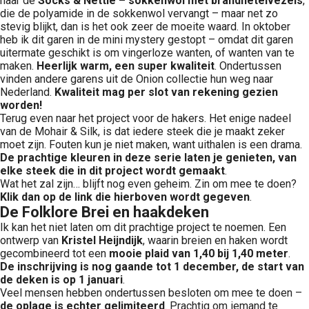
naar de
Socks & Nettle – sokkenwol met brandnetelvezels
,
die de polyamide in de sokkenwol vervangt – maar net zo
stevig blijkt, dan is het ook zeer de moeite waard. In oktober
heb ik dit garen in de mini mystery gestopt – omdat dit garen
uitermate geschikt is om vingerloze wanten, of wanten van te
maken.
Heerlijk warm, een super kwaliteit
. Ondertussen
vinden andere garens uit de Onion collectie hun weg naar
Nederland.
Kwaliteit mag per slot van rekening gezien
worden!
Terug even naar het project voor de hakers. Het enige nadeel
van de Mohair & Silk, is dat iedere steek die je maakt zeker
moet zijn. Fouten kun je niet maken, want uithalen is een drama.
De prachtige kleuren in deze serie laten je genieten, van
elke steek die in dit project wordt gemaakt
.
Wat het zal zijn… blijft nog even geheim. Zin om mee te doen?
Klik dan op de link die hierboven wordt gegeven
.
De Folklore Brei en haakdeken
Ik kan het niet laten om dit prachtige project te noemen. Een
ontwerp van
Kristel Heijndijk
, waarin breien en haken wordt
gecombineerd tot een
mooie plaid van 1,40 bij 1,40 meter
.
De inschrijving is nog gaande tot 1 december, de start van
de deken is op 1 januari
.
Veel mensen hebben ondertussen besloten om mee te doen –
de oplage is echter gelimiteerd
. Prachtig om iemand te