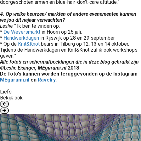
doorgeschoten armen en blue-hair-don’t-care attitude.”
4. Op welke beurzen/ markten of andere evenementen kunnen
we jou dit najaar verwachten?
Leslie:”
Ik ben te vinden op:
*
De Weversmarkt
in Hoorn op 25 juli.
*
Handwerkdagen
in Rijswijk op 28 en 29 september
* Op de
Knit&Knot
beurs in Tilburg op 12, 13 en 14 oktober.
Tijdens de Handwerkdagen en Knit&Knot zal ik ook workshops
geven.”
Alle foto’s en schermafbeeldingen die in deze blog gebruikt zijn
©Leslie Eisinger, MEgurumi.nl
2018
De foto’s kunnen worden teruggevonden op de Instagram
MEgurumi.nl
en
Ravelry
.
Liefs,
Bekijk ook