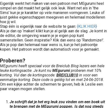
Eigenlijk werkt het maken van een patroon met MEgurumi heel
simpel en dat maakt het gelijk ook leuk. Want net als in ‘the
Sims’ kun je je karakter op vele manieren vormgeven. Leuke of
juist gekke eigenschappen meegeven en helemaal modelleren
hoe jij wil.
Stap één is eigenlijk naar de website te gaan:
{KLIK HIER}
Als je dan op ‘maken’ klikt kun je al gelijk aan de slag. Je komt in
de editor, de omgeving waarin je je eigen pop kunt
samenstellen. Geen inspiratie? Klik dan eens op ‘Randomize!’.
Als je pop dan helemaal naar wens is, kun je het patroontje
kopen. Het patroon wordt dan automatisch voor je gemaakt.
Proberen?
MEgurumi heeft speciaal voor de Breiclub Blog lezers een hele
leuke kortingsactie. Je kunt nu
MEgurumi
proberen met 10%
korting. Vul dan de kortingscode:
BREICLUB10
in voor een
eenmalige korting. Deze code is geldig tot en met 24-06-2018.
Om een kijkje achter de schermen te geven, heb ik Leslie een
paar vragen mogen stellen.
Je schrijft dat je het erg leuk zou vinden om een boek uit
te brengen met de MEgurumi poppen. Is dat nog steeds