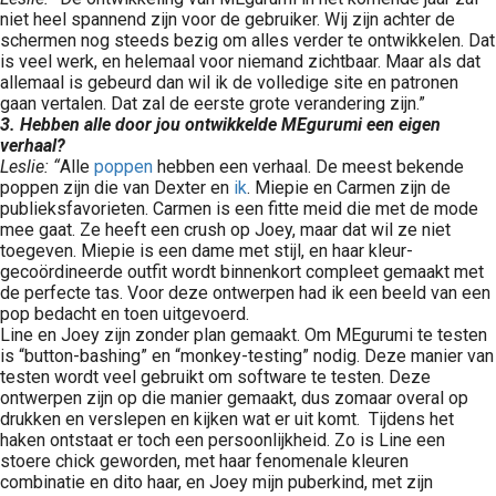
niet heel spannend zijn voor de gebruiker. Wij zijn achter de
schermen nog steeds bezig om alles verder te ontwikkelen. Dat
is veel werk, en helemaal voor niemand zichtbaar. Maar als dat
allemaal is gebeurd dan wil ik de volledige site en patronen
gaan vertalen. Dat zal de eerste grote verandering zijn.”
3. Hebben alle door jou ontwikkelde MEgurumi een eigen
verhaal?
Leslie: “
Alle
poppen
hebben een verhaal. De meest bekende
poppen zijn die van Dexter en
ik
. Miepie en Carmen zijn de
publieksfavorieten. Carmen is een fitte meid die met de mode
mee gaat. Ze heeft een crush op Joey, maar dat wil ze niet
toegeven. Miepie is een dame met stijl, en haar kleur-
gecoördineerde outfit wordt binnenkort compleet gemaakt met
de perfecte tas. Voor deze ontwerpen had ik een beeld van een
pop bedacht en toen uitgevoerd.
Line en Joey zijn zonder plan gemaakt. Om MEgurumi te testen
is “button-bashing” en “monkey-testing” nodig. Deze manier van
testen wordt veel gebruikt om software te testen. Deze
ontwerpen zijn op die manier gemaakt, dus zomaar overal op
drukken en verslepen en kijken wat er uit komt. Tijdens het
haken ontstaat er toch een persoonlijkheid. Zo is Line een
stoere chick geworden, met haar fenomenale kleuren
combinatie en dito haar, en Joey mijn puberkind, met zijn