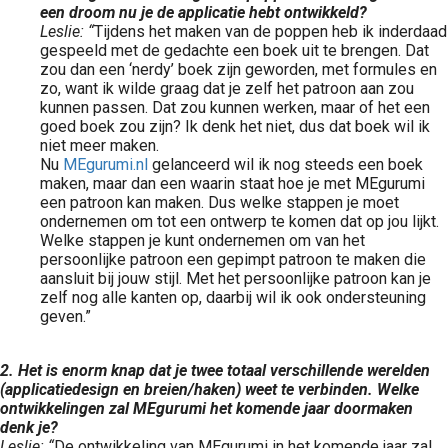
een droom nu je de applicatie hebt ontwikkeld?
Leslie: “
Tijdens het maken van de poppen heb ik inderdaad
gespeeld met de gedachte een boek uit te brengen. Dat
zou dan een ‘nerdy’ boek zijn geworden, met formules en
zo, want ik wilde graag dat je zelf het patroon aan zou
kunnen passen. Dat zou kunnen werken, maar of het een
goed boek zou zijn? Ik denk het niet, dus dat boek wil ik
niet meer maken.
Nu
MEgurumi.nl
gelanceerd wil ik nog steeds een boek
maken, maar dan een waarin staat hoe je met MEgurumi
een patroon kan maken. Dus welke stappen je moet
ondernemen om tot een ontwerp te komen dat op jou lijkt.
Welke stappen je kunt ondernemen om van het
persoonlijke patroon een gepimpt patroon te maken die
aansluit bij jouw stijl. Met het persoonlijke patroon kan je
zelf nog alle kanten op, daarbij wil ik ook ondersteuning
geven.”
2. Het is enorm knap dat je twee totaal verschillende werelden
(applicatiedesign en breien/haken) weet te verbinden. Welke
ontwikkelingen zal MEgurumi het komende jaar doormaken
denk je?
Leslie: “
De ontwikkeling van MEgurumi in het komende jaar zal