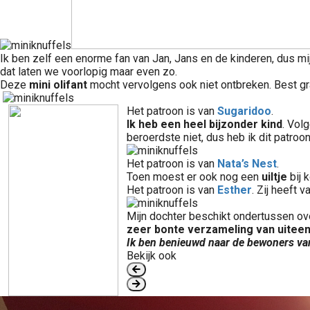
Ik ben zelf een enorme fan van Jan, Jans en de kinderen, dus mi
dat laten we voorlopig maar even zo.
Deze
mini olifant
mocht vervolgens ook niet ontbreken. Best gra
Het patroon is van
Sugaridoo
.
Ik heb een heel bijzonder kind
. Vol
beroerdste niet, dus heb ik dit patro
Het patroon is van
Nata’s Nest
.
Toen moest er ook nog een
uiltje
bij 
Het patroon is van
Esther
. Zij heeft 
Mijn dochter beschikt ondertussen ov
zeer bonte verzameling van uiteen
Ik ben benieuwd naar de bewoners van 
Bekijk ook