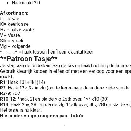
Haaknaald 2.0
Afkortingen:
L = losse
Kl= keerlosse
Hv = halve vaste
V = Vaste
Stk = steek
Vlg = volgende
*_____* = haak tussen [ en ] een x aantal keer
**Patroon Tasje**
Je start aan de onderkant van de tas en haakt richting de hengsel
Gebruik kleurrijk katoen in effen of met een verloop voor een spe
maakt.
R1:
Haak 13l +1kl (14)
R2:
Haak 12v, 3v in vlg (om te keren naar de andere zijde van de 
R3-9:
30v
R10-12:
*haak 2l en sla de vlg 2stk over, 1v* x10 (30)
R13:
Haak 2hv, 28l en sla de vlg 11stk over, 4hv, 28l en sla de vl
Het tasje is nu klaar .
Hieronder volgen nog een paar foto’s.