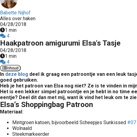
Babette Nijhof
Alles over haken
04/28/2018
1 min
4
Haakpatroon amigurumi Elsa's Tasje
04/28/2018
1 min
4
Inhoud
In
deze blog
deel ik graag een patroontje van een leuk tasj
goed gebruiken.
Heb je het patroon van Elsa nog niet? Ze is te vinden in mij
Het is een lekker simpel patroontje en je hebt in no time e
eentje? Deel dit dan met mij, want ik vind het leuk om te 
Elsa’s Shoppingbag Patroon
Materiaal:
Mintgroen katoen, bijvoorbeeld Scheepjes Sunkissed
#07 
Wolnaald
Steekmarkeerder