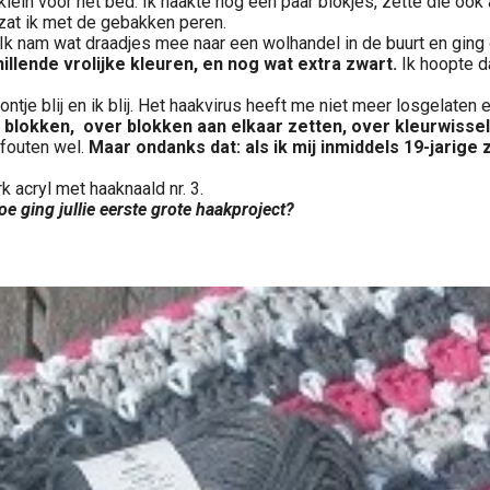
lein voor het bed. Ik haakte nog een paar blokjes, zette die ook
 zat ik met de gebakken peren.
Ik nam wat draadjes mee naar een wolhandel in de buurt en ging o
illende vrolijke kleuren, en nog wat extra zwart.
Ik hoopte da
ntje blij en ik blij. Het haakvirus heeft me niet meer losgelaten
 blokken, over blokken aan elkaar zetten, over kleurwissel
sfouten wel.
Maar ondanks dat: als ik mij inmiddels 19-jarige 
 acryl met haaknaald nr. 3.
e ging jullie eerste grote haakproject?