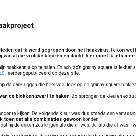
aakproject
 geleden dat ik werd gegrepen door het haakvirus. Ik kon we
ij van al die vrolijke kleuren en dacht: hier moet ik iets me
jn haakkennis op te halen. En ach, zo’n granny square is lekker sn
S’
, eerder gepubliceerd op deze site.
p de bank liggen die heel veel leek op de granny square blokje
van de blokken zwart te haken
. Zo sprongen de kleuren extra i
zonder te kijken. De volgende kleur was dus steeds een verrassi
ek toen dat alle combinaties gewoon
konden.
dat hij de deken zou krijgen als die af was. Ja, áls die af was… 