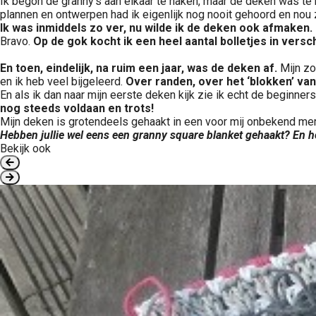
Ik begon de granny’s aan elkaar te haken, maar de deken was te k
plannen en ontwerpen had ik eigenlijk nog nooit gehoord en nou
Ik was inmiddels zo ver, nu wilde ik de deken ook afmaken.
Bravo.
Op de gok kocht ik een heel aantal bolletjes in versch
En toen, eindelijk, na ruim een jaar, was de deken af.
Mijn zoo
en ik heb veel bijgeleerd.
Over randen, over het ‘blokken’ van
En als ik dan naar mijn eerste deken kijk zie ik echt de beginner
nog steeds voldaan en trots!
Mijn deken is grotendeels gehaakt in een voor mij onbekend merk
Hebben jullie wel eens een granny square blanket gehaakt? En ho
Bekijk ook