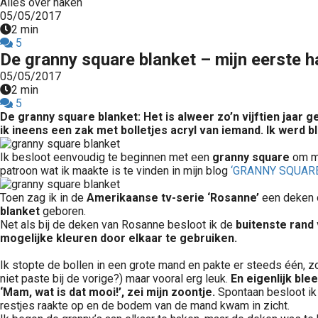
Alles over haken
05/05/2017
2 min
5
De granny square blanket – mijn eerste h
05/05/2017
2 min
5
De granny square blanket: Het is alweer zo’n vijftien jaar
ik ineens een zak met bolletjes acryl van iemand. Ik werd bl
Ik besloot eenvoudig te beginnen met een
granny square
om mi
patroon wat ik maakte is te vinden in mijn blog
‘GRANNY SQUARE
Toen zag ik in de
Amerikaanse tv-serie ‘Rosanne’
een deken o
blanket
geboren.
Net als bij de deken van Rosanne besloot ik de
buitenste rand 
mogelijke kleuren door elkaar te gebruiken.
Ik stopte de bollen in een grote mand en pakte er steeds één, 
niet paste bij de vorige?) maar vooral erg leuk.
En eigenlijk ble
‘Mam, wat is dat mooi!’, zei mijn zoontje.
Spontaan besloot ik 
restjes raakte op en de bodem van de mand kwam in zicht.