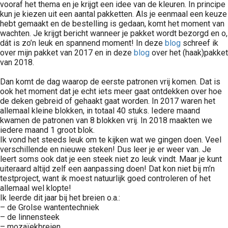
vooraf het thema en je krijgt een idee van de kleuren. In principe
kun je kiezen uit een aantal pakketten. Als je eenmaal een keuze
hebt gemaakt en de bestelling is gedaan, komt het moment van
wachten. Je krijgt bericht wanneer je pakket wordt bezorgd en o,
dát is zo’n leuk en spannend moment! In deze
blog
schreef ik
over mijn pakket van 2017 en in deze
blog
over het (haak)pakket
van 2018.
Dan komt de dag waarop de eerste patronen vrij komen. Dat is
ook het moment dat je echt iets meer gaat ontdekken over hoe
de deken gebreid of gehaakt gaat worden. In 2017 waren het
allemaal kleine blokken, in totaal 40 stuks. Iedere maand
kwamen de patronen van 8 blokken vrij. In 2018 maakten we
iedere maand 1 groot blok.
Ik vond het steeds leuk om te kijken wat we gingen doen. Veel
verschillende en nieuwe steken! Dus leer je er weer van. Je
leert soms ook dat je een steek niet zo leuk vindt. Maar je kunt
uiteraard altijd zelf een aanpassing doen! Dat kon niet bij m’n
testproject, want ik moest natuurlijk goed controleren of het
allemaal wel klopte!
Ik leerde dit jaar bij het breien o.a.:
– de Grolse wantentechniek
– de linnensteek
– mozaïekbreien