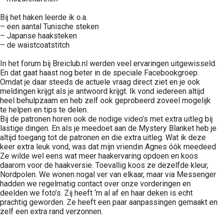
Bij het haken leerde ik o.a.
– een aantal Tunische steken
– Japanse haaksteken
– de waistcoatstitch
In het forum bij Breiclub.nl werden veel ervaringen uitgewisseld.
En dat gaat haast nog beter in de speciale Facebookgroep.
Omdat je daar steeds de actuele vraag direct ziet en je ook
meldingen krijgt als je antwoord krijgt. Ik vond iedereen altijd
heel behulpzaam en heb zelf ook geprobeerd zoveel mogelijk
te helpen en tips te delen.
Bij de patronen horen ook de nodige video’s met extra uitleg bij
lastige dingen. En als je meedoet aan de Mystery Blanket heb je
altijd toegang tot de patronen en die extra uitleg. Wat ik deze
keer extra leuk vond, was dat mijn vriendin Agnes óók meedeed
Ze wilde wel eens wat meer haakervaring opdoen en koos
daarom voor de haakversie. Toevallig koos ze dezelfde kleur,
Nordpolen. We wonen nogal ver van elkaar, maar via Messenger
hadden we regelmatig contact over onze vorderingen en
deelden we foto’s. Zij heeft ‘m al af en haar deken is echt
prachtig geworden. Ze heeft een paar aanpassingen gemaakt en
zelf een extra rand verzonnen.