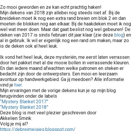
Zo mooi geworden en ze kan echt prachtig haken!
Mijn dekens van 2018 zijn allebei nog steeds niet af. Bij de
breideken moet ik nog een extra rand breien om blok 2 en dan
moeten de blokken nog aan elkaar. Bij de haakdeken moet ik nog
wel wat meer doen. Maar dat gaat beslist nog wel gebeuren! De
deken van 2017 is sinds februari dit jaar klaar (zie deze
blog
) en
al in gebruik. Ik wil er eigenlijk nog een rand om maken, maar zo
is de deken ook al heel leuk.
Ik vond het heel leuk, deze mysteriën, me eerst laten verrassen
door het pakket met al die mooie bollen in verrassende kleuren.
En dan iedere maand afwachten welke patronen en steken er
bedacht zijn door de ontwerpsters. Een mooi en leerzaam
avontuur op handwerkgebied. Ga jij meedoen? Alle informatie
vind je
hier
.
Mijn ervaringen met de vorige dekens kun je op mijn blog
terugvinden onder de labels
“Mystery Blanket 2017”
“Mystery Blanket 2018”
Deze blog is met veel plezier geschreven door
Akkelien Smink
Volg je mij al?
https://debreimeisjes.blogspot.com/