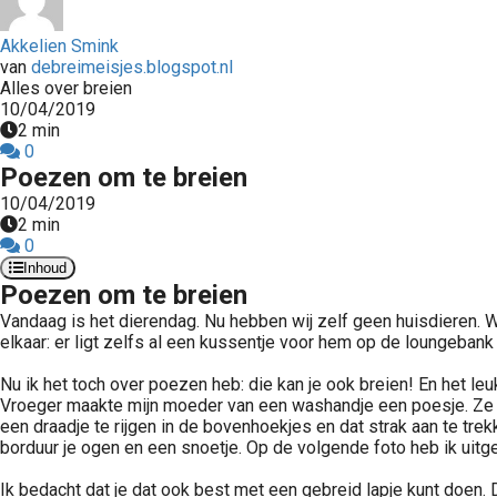
Akkelien Smink
van
debreimeisjes.blogspot.nl
Alles over breien
10/04/2019
2 min
0
Poezen om te breien
10/04/2019
2 min
0
Inhoud
Poezen om te breien
Vandaag is het dierendag. Nu hebben wij zelf geen huisdieren. Wel
elkaar: er ligt zelfs al een kussentje voor hem op de loungebank e
Nu ik het toch over poezen heb: die kan je ook breien! En het leuk
Vroeger maakte mijn moeder van een washandje een poesje. Ze h
een draadje te rijgen in de bovenhoekjes en dat strak aan te tre
borduur je ogen en een snoetje. Op de volgende foto heb ik uitg
Ik bedacht dat je dat ook best met een gebreid lapje kunt doen.