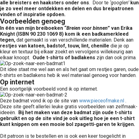
alle breisters en haaksters onder ons
. Door te
‘googlen’
kun
je zo veel meer ontdekken en delen en dus breipatronen
vinden of inspiratie opdoen.
Voorbeelden genoeg
In één van mijn breiboeken “
Breien voor binnen
” van Erika
Knight (ISBN 90 230 1069 8) kom ik een badkamerkleed
tegen,
dat gemaakt is van verschillende materialen. Denk aan
restjes van katoen, badstof, touw, lint, chenille
die je op
kleur en textuur bij elkaar zoekt en vervolgens willekeurig aan
elkaar knoopt.
Oude t-shirts of badlakens
zijn dan ook prima.
Dit idee staat me wel aan en als het gaat om restjes garen, oude
t-shirts en badlakens heb ik wel materiaal genoeg voor handen.
Op internet
Een soortgelijk voorbeeld vond ik op internet.
Deze badmat vond ik op de site van
www.pieceofmake.nl
.
Deze site geeft allerlei leuke gratis voorbeelden van zelfmaak-
ideeën.
Bij het maken van deze badmat zijn oude t-shirts
gebruikt en op de site vind je ook uitleg hoe je een t-shirt
kunt knippen om een mooie bol zpagetti-garen te krijgen.
Dit patroon is te bestellen en is ook een keer toegelicht in