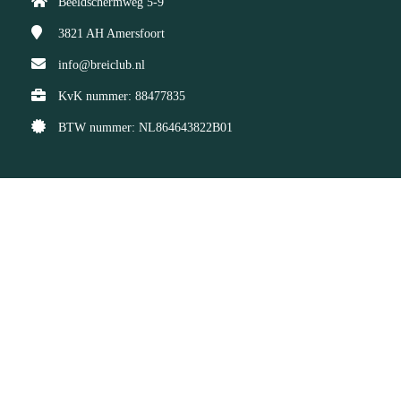
Beeldschermweg 5-9
3821 AH
Amersfoort
info@breiclub.nl
KvK nummer: 88477835
BTW nummer: NL864643822B01