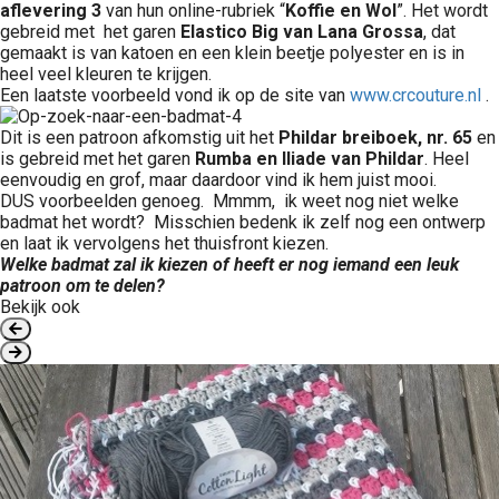
aflevering 3
van hun online-rubriek “
Koffie en Wol
”. Het wordt
gebreid met het garen
Elastico Big van Lana Grossa
, dat
gemaakt is van katoen en een klein beetje polyester en is in
heel veel kleuren te krijgen.
Een laatste voorbeeld vond ik op de site van
www.crcouture.nl
.
Dit is een patroon afkomstig uit het
Phildar breiboek, nr. 65
en
is gebreid met het garen
Rumba en Iliade van Phildar
. Heel
eenvoudig en grof, maar daardoor vind ik hem juist mooi.
DUS voorbeelden genoeg. Mmmm, ik weet nog niet welke
badmat het wordt? Misschien bedenk ik zelf nog een ontwerp
en laat ik vervolgens het thuisfront kiezen.
Welke badmat zal ik kiezen of heeft er nog iemand een leuk
patroon om te delen?
Bekijk ook