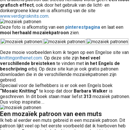
grafisch effect
, ook door het gebruik van de licht- en
donkergroene kleur en is afkomstig van de site
www.verdigrisknits.com
.
Deze foto is afkomstig van een
pinterestpagina
en laat een
mooi herhaald mozaïekpatroon
zien.
Deze mooie voorbeelden kom ik tegen op een Engelse site van
knittingonthenet.com.
Op deze site zijn
heel veel
verschillende breisteken
te vinden met
in het Engels de
beschrijving
erbij. Op deze site kun je ook gratis patronen
downloaden die in de verschillende mozaïekpatronen zijn
gebreid.
Speciaal voor de liefhebbers is er ook een Engels boek
“Mosaic Knitting”
te koop dat door
Barbara Walker
is
geschreven. In dit boek staan maar liefst
313
mozaïek patronen.
Dus volop inspiratie….
Een mozaïek patroon van een muts
Ik heb al eerder een muts gebreid in een mozaïek patroon. Dit
patroon lijkt veel op het eerste voorbeeld dat ik hierboven heb