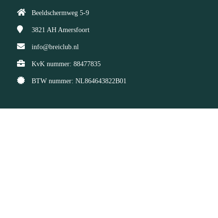
Beeldschermweg 5-9
3821 AH
Amersfoort
info@breiclub.nl
KvK nummer: 88477835
BTW nummer: NL864643822B01