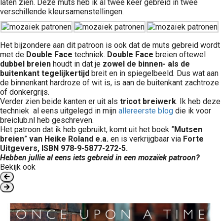
laten zien. Deze muts heb ik al twee keer gebreid in twee
verschillende kleursamenstellingen.
Het bijzondere aan dit patroon is ook dat de muts gebreid wordt
met de
Double Face
techniek.
Double Face
breien oftewel
dubbel breien
houdt in dat je
zowel de binnen- als de
buitenkant tegelijkertijd
breit en in spiegelbeeld. Dus wat aan
de binnenkant hardroze of wit is, is aan de buitenkant zachtroze
of donkergrijs.
Verder zien beide kanten er uit als
tricot breiwerk
. Ik heb deze
techniek al eens uitgelegd in mijn
allereerste blog
die ik voor
breiclub.nl heb geschreven.
Het patroon dat ik heb gebruikt, komt uit het boek ”
Mutsen
breien
”
van Heike Roland e.a.
en is verkrijgbaar via
Forte
Uitgevers, ISBN 978-9-5877-272-5.
Hebben jullie al eens iets gebreid in een mozaïek patroon?
Bekijk ook