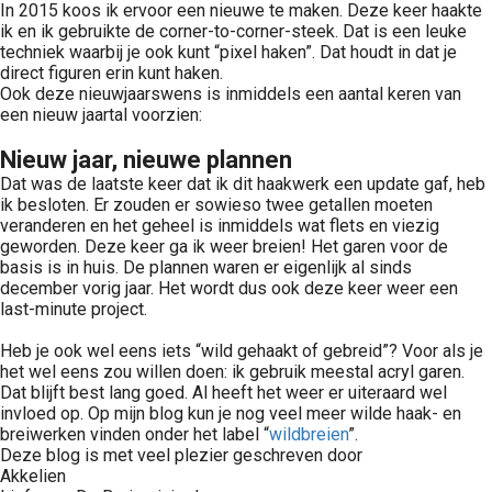
In 2015 koos ik ervoor een nieuwe te maken. Deze keer haakte
ik en ik gebruikte de corner-to-corner-steek. Dat is een leuke
techniek waarbij je ook kunt “pixel haken”. Dat houdt in dat je
direct figuren erin kunt haken.
Ook deze nieuwjaarswens is inmiddels een aantal keren van
een nieuw jaartal voorzien:
Nieuw jaar, nieuwe plannen
Dat was de laatste keer dat ik dit haakwerk een update gaf, heb
ik besloten. Er zouden er sowieso twee getallen moeten
veranderen en het geheel is inmiddels wat flets en viezig
geworden. Deze keer ga ik weer breien! Het garen voor de
basis is in huis. De plannen waren er eigenlijk al sinds
december vorig jaar. Het wordt dus ook deze keer weer een
last-minute project.
Heb je ook wel eens iets “wild gehaakt of gebreid”? Voor als je
het wel eens zou willen doen: ik gebruik meestal acryl garen.
Dat blijft best lang goed. Al heeft het weer er uiteraard wel
invloed op. Op mijn blog kun je nog veel meer wilde haak- en
breiwerken vinden onder het label “
wildbreien
”.
Deze blog is met veel plezier geschreven door
Akkelien