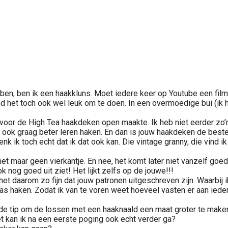
er ben, ben ik een haakkluns. Moet iedere keer op Youtube een fi
nd het toch ook wel leuk om te doen. In een overmoedige bui (ik
 voor de High Tea haakdeken open maakte. Ik heb niet eerder zo’
l ook graag beter leren haken. En dan is jouw haakdeken de beste
k ik toch echt dat ik dat ook kan. Die vintage granny, die vind i
t maar geen vierkantje. En nee, het komt later niet vanzelf goed
k nog goed uit ziet! Het lijkt zelfs op de jouwe!!!
et daarom zo fijn dat jouw patronen uitgeschreven zijn. Waarbij i
 pas haken. Zodat ik van te voren weet hoeveel vasten er aan ied
 de tip om de lossen met een haaknaald een maat groter te make
t kan ik na een eerste poging ook echt verder ga?