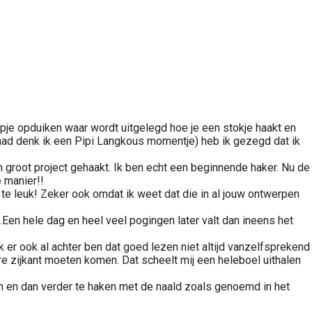
lmpje opduiken waar wordt uitgelegd hoe je een stokje haakt en
 had denk ik een Pipi Langkous momentje) heb ik gezegd dat ik
n groot project gehaakt. Ik ben echt een beginnende haker. Nu de
 manier!!
k te leuk! Zeker ook omdat ik weet dat die in al jouw ontwerpen
.Een hele dag en heel veel pogingen later valt dan ineens het
k er ook al achter ben dat goed lezen niet altijd vanzelfsprekend
ere zijkant moeten komen. Dat scheelt mij een heleboel uithalen
n en dan verder te haken met de naald zoals genoemd in het