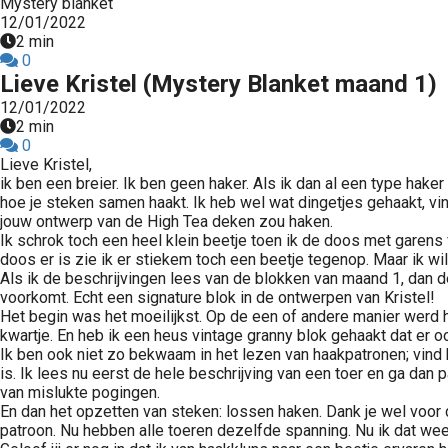
Mystery blanket
12/01/2022
2 min
0
Lieve Kristel (Mystery Blanket maand 1)
12/01/2022
2 min
0
Lieve Kristel,
ik ben een breier. Ik ben geen haker. Als ik dan al een type hak
hoe je steken samen haakt. Ik heb wel wat dingetjes gehaakt, vi
jouw ontwerp van de High Tea deken zou haken.
Ik schrok toch een heel klein beetje toen ik de doos met garens
doos er is zie ik er stiekem toch een beetje tegenop. Maar ik wi
Als ik de beschrijvingen lees van de blokken van maand 1, dan den
voorkomt. Echt een signature blok in de ontwerpen van Kristel!
Het begin was het moeilijkst. Op de een of andere manier werd he
kwartje. En heb ik een heus vintage granny blok gehaakt dat er oo
Ik ben ook niet zo bekwaam in het lezen van haakpatronen; vind h
is. Ik lees nu eerst de hele beschrijving van een toer en ga dan
van mislukte pogingen.
En dan het opzetten van steken: lossen haken. Dank je wel voor
patroon. Nu hebben alle toeren dezelfde spanning. Nu ik dat wee