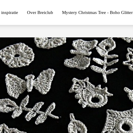
 inspiratie
Over Breiclub
Mystery Christmas Tree - Boho Glitter