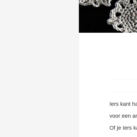
Iers kant h
voor een an
Of je Iers 