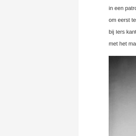
in een patr
om eerst te
bij Iers ka
met het mate