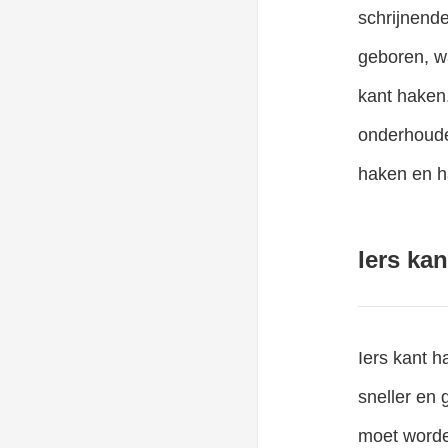
schrijnend
geboren, w
kant haken
onderhouden
haken en h
Iers ka
Iers kant 
sneller en 
moet worden