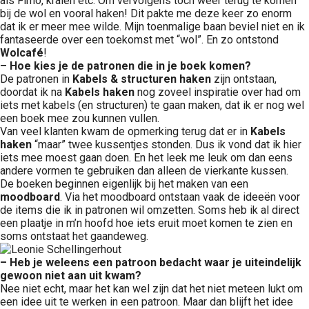
als Fimo, kralen etc. Om vervolgens toch weer terug te komen
bij de wol en vooral haken! Dit pakte me deze keer zo enorm
dat ik er meer mee wilde. Mijn toenmalige baan beviel niet en ik
fantaseerde over een toekomst met “wol”. En zo ontstond
Wolcafé
!
– Hoe kies je de patronen die in je boek komen?
De patronen in
Kabels & structuren haken
zijn ontstaan,
doordat ik na
Kabels haken
nog zoveel inspiratie over had om
iets met kabels (en structuren) te gaan maken, dat ik er nog wel
een boek mee zou kunnen vullen.
Van veel klanten kwam de opmerking terug dat er in
Kabels
haken
“maar” twee kussentjes stonden. Dus ik vond dat ik hier
iets mee moest gaan doen. En het leek me leuk om dan eens
andere vormen te gebruiken dan alleen de vierkante kussen.
De boeken beginnen eigenlijk bij het maken van een
moodboard
. Via het moodboard ontstaan vaak de ideeën voor
de items die ik in patronen wil omzetten. Soms heb ik al direct
een plaatje in m’n hoofd hoe iets eruit moet komen te zien en
soms ontstaat het gaandeweg.
– Heb je weleens een patroon bedacht waar je uiteindelijk
gewoon niet aan uit kwam?
Nee niet echt, maar het kan wel zijn dat het niet meteen lukt om
een idee uit te werken in een patroon. Maar dan blijft het idee