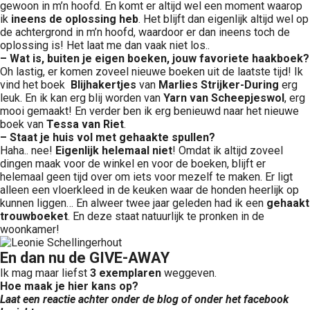
gewoon in m’n hoofd. En komt er altijd wel een moment waarop
ik
ineens de oplossing heb
. Het blijft dan eigenlijk altijd wel op
de achtergrond in m’n hoofd, waardoor er dan ineens toch de
oplossing is! Het laat me dan vaak niet los..
– Wat is, buiten je eigen boeken, jouw favoriete haakboek?
Oh lastig, er komen zoveel nieuwe boeken uit de laatste tijd! Ik
vind het boek
Blijhakertjes
van
Marlies Strijker-During
erg
leuk. En ik kan erg blij worden van
Yarn van Scheepjeswol
, erg
mooi gemaakt! En verder ben ik erg benieuwd naar het nieuwe
boek van
Tessa van Riet
.
– Staat je huis vol met gehaakte spullen?
Haha.. nee!
Eigenlijk helemaal niet
! Omdat ik altijd zoveel
dingen maak voor de winkel en voor de boeken, blijft er
helemaal geen tijd over om iets voor mezelf te maken. Er ligt
alleen een vloerkleed in de keuken waar de honden heerlijk op
kunnen liggen… En alweer twee jaar geleden had ik een
gehaakt
trouwboeket
. En deze staat natuurlijk te pronken in de
woonkamer!
En dan nu de GIVE-AWAY
Ik mag maar liefst
3 exemplaren
weggeven.
Hoe maak je hier kans op?
Laat een reactie achter onder de blog of onder het facebook