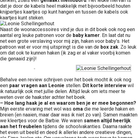
denken, zoals een
gehaakt memobord
. Het leuke hiervan is
dat je door de kabels heel makkelijk met bijvoorbeeld houten
knijpertjes kaartjes op kunt hangen en tussen de kabels ook
kaartjes kunt steken.
Naast de woonaccessoires vind je dus in dit boek ook nog een
aantal erg leuke patronen voor de
baby kamer
. En laat dat nu
net een grote verslaving voor mij zijn, haken voor baby’s. Het
patroon wat er voor mij uitspringt is die van de
box zak
. Zo leuk
om dat ook te kunnen haken (ik zag er al vaker voorbij komen
die genaaid zijn)!
Behalve een review schrijven over het boek mocht ik ook nog
een
paar vragen aan Leonie
stellen.
Dit korte interview
wil
ik natuurlijk ook met jullie delen. Altijd leuk om iets meer te
weten over de haakster achter het boek.
– Hoe lang haak je al en waarom ben je er mee begonnen?
Mijn eerste ervaring met wol was
oma
die me leerde haken en
breien (en naaien, maar daar was ik niet zo van). Samen maakten
we kleertjes voor de Barbie. We waren
samen altijd heerlijk
aan het freubelen
tijdens de schoolvakanties. Daarna raakte
het even uit beeld en deed ik allerlei andere creatieve dingen,