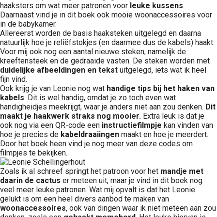
haaksters om wat meer patronen voor
leuke kussens
.
Daarnaast vind je in dit boek ook mooie woonaccessoires voor
in de babykamer.
Allereerst worden de basis haaksteken uitgelegd en daarna
natuurlijk hoe je reliëfstokjes (en daarmee dus de kabels) haakt.
Voor mij ook nog een aantal nieuwe steken, namelijk de
kreeftensteek en de gedraaide vasten. De steken worden met
duidelijke afbeeldingen en tekst
uitgelegd, iets wat ik heel
fijn vind.
Ook krijg je van Leonie nog wat
handige tips bij het haken van
kabels
. Dit is wel handig, omdat je zo toch even wat
handigheidjes meekrijgt, waar je anders niet aan zou denken.
Dit
maakt je haakwerk straks nog mooier.
Extra leuk is dat je
ook nog via een QR-code een
instructiefilmpje
kan vinden van
hoe je precies de
kabeldraaiingen
maakt en hoe je meerdert.
Door het boek heen vind je nog meer van deze codes om
filmpjes te bekijken.
Zoals ik al schreef springt het patroon voor het
mandje met
daarin de cactus
er meteen uit, maar je vind in dit boek nog
veel meer leuke patronen. Wat mij opvalt is dat het Leonie
gelukt is om een heel divers aanbod te maken van
woonaccessoires
, ook van dingen waar ik niet meteen aan zou