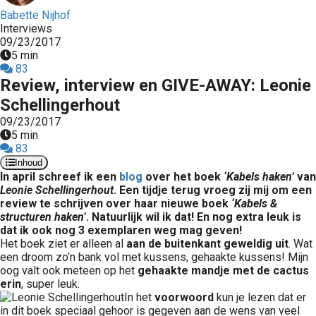
Babette Nijhof
Interviews
09/23/2017
5 min
83
Review, interview en GIVE-AWAY: Leonie
Schellingerhout
09/23/2017
5 min
83
Inhoud
In april schreef ik een
blog
over het boek
‘Kabels haken’
van
Leonie Schellingerhout
. Een tijdje terug vroeg zij mij om een
review te schrijven over haar nieuwe boek
‘Kabels &
structuren haken’
. Natuurlijk wil ik dat! En nog extra leuk is
dat ik ook nog 3 exemplaren weg mag geven!
Het boek ziet er alleen al
aan de buitenkant geweldig uit
. Wat
een droom zo’n bank vol met kussens, gehaakte kussens! Mijn
oog valt ook meteen op het
gehaakte mandje met de cactus
erin
, super leuk.
In het
voorwoord
kun je lezen dat er
in dit boek speciaal gehoor is gegeven aan de wens van veel