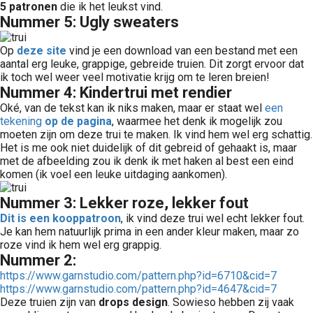
5 patronen
die ik het leukst vind.
Nummer 5: Ugly sweaters
Op
deze site
vind je een download van een bestand met een
aantal erg leuke, grappige, gebreide truien. Dit zorgt ervoor dat
ik toch wel weer veel motivatie krijg om te leren breien!
Nummer 4: Kindertrui met rendier
Oké, van de tekst kan ik niks maken, maar er staat wel
een
tekening
op de pagina
, waarmee het denk ik mogelijk zou
moeten zijn om deze trui te maken. Ik vind hem wel erg schattig.
Het is me ook niet duidelijk of dit gebreid of gehaakt is, maar
met de afbeelding zou ik denk ik met haken al best een eind
komen (ik voel een leuke uitdaging aankomen).
Nummer 3: Lekker roze, lekker fout
Dit is een kooppatroon
, ik vind deze trui wel echt lekker fout.
Je kan hem natuurlijk prima in een ander kleur maken, maar zo
roze vind ik hem wel erg grappig.
Nummer 2:
https://www.garnstudio.com/pattern.php?id=6710&cid=7
https://www.garnstudio.com/pattern.php?id=4647&cid=7
Deze truien zijn van
drops design
. Sowieso hebben zij vaak