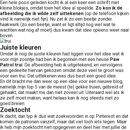
Een hele poos geleden kocht ik al een keer een schrift met
kleine blokjes, omdat toen het idee al speelde.
Zo kon ik de
afbeelding die ik wilde zelf uittekenen
(op de telefoon kijken
vind ik namelijk niet fijn). Nu zat ik zo een beetje zonder
haakwerk (zo een beetje, want er ligt altijd nog wel wat te
wachten wat nog af moet) dus kwam dat idee opeens weer naar
boven.
Juiste kleuren
Omdat ik nog de juiste kleuren had liggen voor het idee wat ik
voor mijn zoontje had ben ik begonnen met een heuse
Paw
Patrol trui
. De afbeelding heb ik uitgetekend, en vervolgens
een gedeelte hiervan gekozen omdat deze veel te groot was
voor een trui. Dat uittekenen was dus best een goed idee.
En dit bracht me dan weer op een idee voor een nieuwe blog,
namelijk mijn top 5 van de meest (te) gekke truien, gebreid of
gehaakt, dat maakt me dan niet zoveel uit. Uiteraard wel als ik
ze zelf moet maken, want helaas kan ik nog steeds niet zo
goed breien.
Zoektocht
Ik dacht, dan typ ik dus wat zoekwoorden in op Pinterest en dat
komen de patronen vanzelf, maar dat viel toch iets tegen. Maar
ik heb mijn zoektocht niet opgegeven en deel hier met jullie de