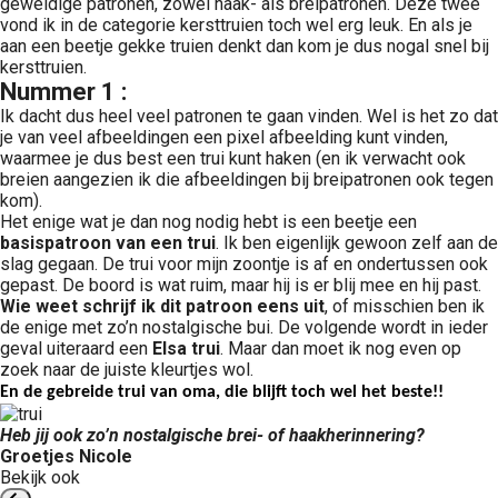
geweldige patronen, zowel haak- als breipatronen. Deze twee
vond ik in de categorie kersttruien toch wel erg leuk. En als je
aan een beetje gekke truien denkt dan kom je dus nogal snel bij
kersttruien.
Nummer 1
:
Ik dacht dus heel veel patronen te gaan vinden. Wel is het zo dat
je van veel afbeeldingen een pixel afbeelding kunt vinden,
waarmee je dus best een trui kunt haken (en ik verwacht ook
breien aangezien ik die afbeeldingen bij breipatronen ook tegen
kom).
Het enige wat je dan nog nodig hebt is een beetje een
basispatroon van een trui
. Ik ben eigenlijk gewoon zelf aan de
slag gegaan. De trui voor mijn zoontje is af en ondertussen ook
gepast. De boord is wat ruim, maar hij is er blij mee en hij past.
Wie weet schrijf ik dit patroon eens uit
, of misschien ben ik
de enige met zo’n nostalgische bui. De volgende wordt in ieder
geval uiteraard een
Elsa trui
. Maar dan moet ik nog even op
zoek naar de juiste kleurtjes wol.
En de gebreide trui van oma, die blijft toch wel het beste!!
Heb jij ook zo’n nostalgische brei- of haakherinnering?
Groetjes Nicole
Bekijk ook