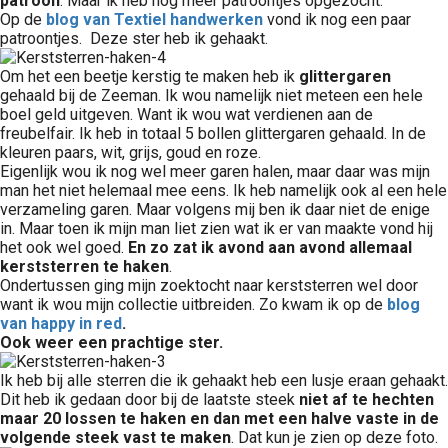
patroon
. Maar ik heb nog meer patroontjes opgezocht.
Op de
blog van Textiel handwerken
vond ik nog een paar
patroontjes. Deze ster heb ik gehaakt.
Om het een beetje kerstig te maken heb ik
glittergaren
gehaald bij de Zeeman. Ik wou namelijk niet meteen een hele
boel geld uitgeven. Want ik wou wat verdienen aan de
freubelfair. Ik heb in totaal 5 bollen glittergaren gehaald. In de
kleuren paars, wit, grijs, goud en roze.
Eigenlijk wou ik nog wel meer garen halen, maar daar was mijn
man het niet helemaal mee eens. Ik heb namelijk ook al een hele
verzameling garen. Maar volgens mij ben ik daar niet de enige
in. Maar toen ik mijn man liet zien wat ik er van maakte vond hij
het ook wel goed.
En zo zat ik avond aan avond allemaal
kerststerren te haken
.
Ondertussen ging mijn zoektocht naar kerststerren wel door
want ik wou mijn collectie uitbreiden. Zo kwam ik op de
blog
van happy in red
.
Ook weer een prachtige ster.
Ik heb bij alle sterren die ik gehaakt heb een lusje eraan gehaakt.
Dit heb ik gedaan door bij de laatste steek
niet af te hechten
maar 20 lossen te haken en dan met een halve vaste in de
volgende steek vast te maken
. Dat kun je zien op deze foto.