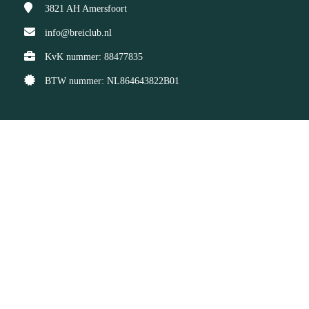
3821 AH
Amersfoort
info@breiclub.nl
KvK nummer: 88477835
BTW nummer: NL864643822B01