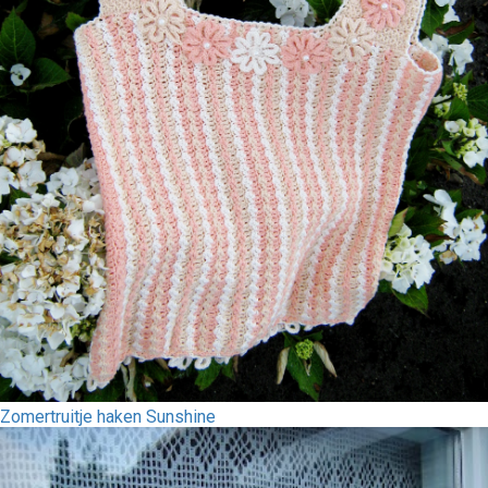
Zomertruitje haken Sunshine