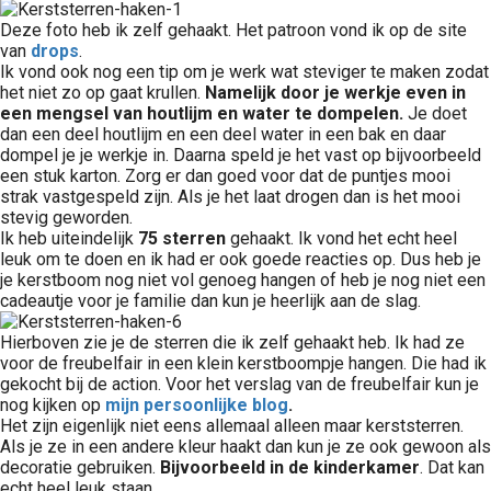
Deze foto heb ik zelf gehaakt. Het patroon vond ik op de site
van
drops
.
Ik vond ook nog een tip om je werk wat steviger te maken zodat
het niet zo op gaat krullen.
Namelijk door je werkje even in
een mengsel van houtlijm en water te dompelen.
Je doet
dan een deel houtlijm en een deel water in een bak en daar
dompel je je werkje in. Daarna speld je het vast op bijvoorbeeld
een stuk karton. Zorg er dan goed voor dat de puntjes mooi
strak vastgespeld zijn. Als je het laat drogen dan is het mooi
stevig geworden.
Ik heb uiteindelijk
75 sterren
gehaakt. Ik vond het echt heel
leuk om te doen en ik had er ook goede reacties op. Dus heb je
je kerstboom nog niet vol genoeg hangen of heb je nog niet een
cadeautje voor je familie dan kun je heerlijk aan de slag.
Hierboven zie je de sterren die ik zelf gehaakt heb. Ik had ze
voor de freubelfair in een klein kerstboompje hangen. Die had ik
gekocht bij de action. Voor het verslag van de freubelfair kun je
nog kijken op
mijn persoonlijke blog
.
Het zijn eigenlijk niet eens allemaal alleen maar kerststerren.
Als je ze in een andere kleur haakt dan kun je ze ook gewoon als
decoratie gebruiken.
Bijvoorbeeld in de kinderkamer
. Dat kan
echt heel leuk staan.