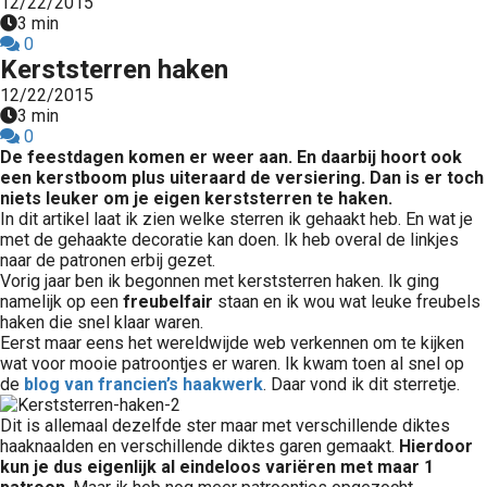
12/22/2015
3 min
0
Kerststerren haken
12/22/2015
3 min
0
De feestdagen komen er weer aan. En daarbij hoort ook
een kerstboom plus uiteraard de versiering. Dan is er toch
niets leuker om je eigen kerststerren te haken.
In dit artikel laat ik zien welke sterren ik gehaakt heb. En wat je
met de gehaakte decoratie kan doen. Ik heb overal de linkjes
naar de patronen erbij gezet.
Vorig jaar ben ik begonnen met kerststerren haken. Ik ging
namelijk op een
freubelfair
staan en ik wou wat leuke freubels
haken die snel klaar waren.
Eerst maar eens het wereldwijde web verkennen om te kijken
wat voor mooie patroontjes er waren. Ik kwam toen al snel op
de
blog van francien’s haakwerk
. Daar vond ik dit sterretje.
Dit is allemaal dezelfde ster maar met verschillende diktes
haaknaalden en verschillende diktes garen gemaakt.
Hierdoor
kun je dus eigenlijk al eindeloos variëren met maar 1