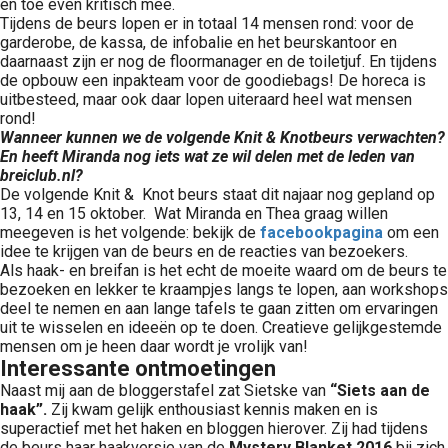
en toe even kritisch mee.
Tijdens de beurs lopen er in totaal 14 mensen rond: voor de
garderobe, de kassa, de infobalie en het beurskantoor en
daarnaast zijn er nog de floormanager en de toiletjuf. En tijdens
de opbouw een inpakteam voor de goodiebags! De horeca is
uitbesteed, maar ook daar lopen uiteraard heel wat mensen
rond!
Wanneer kunnen we de volgende Knit & Knotbeurs verwachten?
En heeft Miranda nog iets wat ze wil delen met de leden van
breiclub.nl?
De volgende Knit & Knot beurs staat dit najaar nog gepland op
13, 14 en 15 oktober. Wat Miranda en Thea graag willen
meegeven is het volgende: bekijk de
facebookpagina
om een
idee te krijgen van de beurs en de reacties van bezoekers.
Als haak- en breifan is het echt de moeite waard om de beurs te
bezoeken en lekker te kraampjes langs te lopen, aan workshops
deel te nemen en aan lange tafels te gaan zitten om ervaringen
uit te wisselen en ideeën op te doen. Creatieve gelijkgestemde
mensen om je heen daar wordt je vrolijk van!
Interessante ontmoetingen
Naast mij aan de bloggerstafel zat Sietske van
“Siets aan de
haak”.
Zij kwam gelijk enthousiast kennis maken en is
superactief met het haken en bloggen hierover. Zij had tijdens
de beurs haar haakversie van de
Mystery Blanket 2016
bij zich.