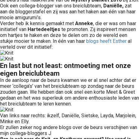
Ook een collega-blogger van ons breiclubteam,
Daniëlle,
zat
aan de bloggerstafel en zij was aan het haken aan één van haar
mooie amigurumi’s.
Verder heb ik kennis gemaakt met
Anneke
, die er was om haar
initiatief van
Hartedeeltjes
te promoten. Zij inspireert mensen
om hartjes te haken en deze te delen om zo de wereld een
stukje mooier te maken. In één van haar
blogs heeft Esther
al
verteld over dit initiatief:
En last but not least: ontmoeting met onze
eigen breiclubteam
In de aanloop naar de beurs kwamen we er al snel achter dat er
meer ‘collega’s’ van het breiclubteam op zondag naar de beurs
zouden gaan. We hebben dan ook snel een korte Meet & Greet
gedaan en het was superleuk om andere enthousiaste leden van
het breiclubteam te leren kennen.
Van links naar rechts: ikzelf, Daniëlle, Sietske, Layda, Marjolein,
Minke en Elly.
Er zullen zeker nog andere blogs over de beurs verschijnen van
mijn collega-bloggers J