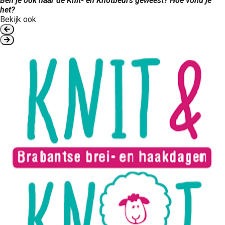
Ben je ook naar de Knit- en Knotbeurs geweest? Hoe vond je
het?
Bekijk ook