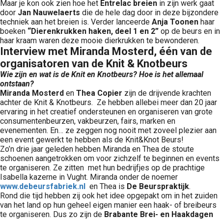
Maar je kon ook zien hoe het
Entrelac breien
in zijn werk gaat
door
Jan Nauwelaerts
die de hele dag door in deze bijzondere
techniek aan het breien is. Verder lanceerde
Anja Toonen
haar
boeken
“Dierenkrukken haken, deel 1 en 2”
op de beurs en in
haar kraam waren deze mooie dierkrukken te bewonderen.
Interview met Miranda Mosterd, één van de
organisatoren van de Knit & Knotbeurs
Wie zijn en wat is de Knit en Knotbeurs? Hoe is het allemaal
ontstaan?
Miranda Mosterd
en
Thea Copier
zijn de drijvende krachten
achter de Knit & Knotbeurs. Ze hebben allebei meer dan 20 jaar
ervaring in het creatief ondersteunen en organiseren van grote
consumentenbeurzen, vakbeurzen, fairs, marken en
evenementen. En… ze zeggen nog nooit met zoveel plezier aan
een event gewerkt te hebben als de Knit&Knot Beurs!
Zo’n drie jaar geleden hebben Miranda en Thea de stoute
schoenen aangetrokken om voor zichzelf te beginnen en events
te organiseren. Ze zitten met hun bedrijfjes op de prachtige
Isabella kazerne in Vught. Miranda onder de noemer
www.debeursfabriek.nl
en Thea is
De Beurspraktijk
.
Rond die tijd hebben zij ook het idee opgepakt om in het zuiden
van het land op hun geheel eigen manier een haak- of breibeurs
te organiseren. Dus zo zijn de
Brabante Brei- en Haakdagen