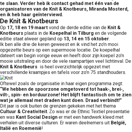
te slaan. Verder heb ik contact gehad met één van de
organisatoren van de Knit & Knotbeurs, Miranda Mosterd,
en ik heb haar geïnterviewd.
De Knit & Knotbeurs
Op
17, 18 en 19 maart
vond de derde editie van de
Knit &
Knotbeurs
plaats in de
Koepelhal in Tilburg
en de volgende
editie staat alweer gepland op
13, 14 en 15 oktober
.
Ik ben alle drie de keren geweest en ik vind het zo’n mooi
opgezette beurs op een supermooie locatie. De koepelhal
dateert van begin vorige eeuw en heeft door zijn koepel zo’n
mooie uitstraling en door de vele raampartijen veel lichtinval. De
Knit & Knotbeurs
is heel overzichtelijk opgezet met
verschillende kraampjes en tafels voor zo’n 75 standhouders.
Oftewel zoals de organisatie in haar eigen programma zegt:
“We hebben de spoorzone omgetoverd tot haak-, brei-,
vilt-, spin- en borduurzone! Het blijft fantastisch om te zien
wat je allemaal met draden kunt doen. Draad verbindt!”
Dit jaar is ook buiten de grenzen gekeken met het thema
Cultuur & Creativiteit
. Zo was er de Ethnic Textiel presentatie
en was
Kant Social Design
er met een handwerk kleed met
verhalen uit diverse culturen. Er waren deelnemers uit
België,
Italië en Roemenië
!