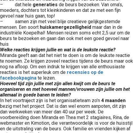
– dat hele
generaties
de beurs bezoeken. Van oma’s,
moeders, dochters tot kleinkinderen en dat ze met een fijn
gevoel naar huis gaan, top!
– samen zijn met veel blije creatieve gelijkgestemde
mensen. Een soort
huiskamergezelligheid
maar dan in de
industriële Koepelhal! Mensen reizen soms echt 2,5 uur om de
beurs te bezoeken en gaan dan ook met een goed gevoel naar
huis
Welke reacties krijgen jullie en wat is de leukste reactie?
Miranda geeft aan dat het niet te doen is om de leukste reactie
te noemen. Ze krijgen zoveel reacties tijdens de beurs maar ook
nog na afloop. Om een indruk te krijgen van alle enthousiaste
reacties is het superleuk om de
recensies op de
facebookpagina
te lezen.
Hoeveel tijd zijn jullie met zijn allen kwijt om de beurs te
organiseren en met hoeveel mannen/vrouwen zijn jullie om het
allemaal in goede banen te leiden?
In het voortraject zijn is het organisatieteam zo’n
4 maanden
bezig met het project. Dat is dan wel enorm aanpoten, dit zijn
dan werkweken van meer dan 40 uur per week. De
voorbereiding doen Miranda en Thea met 2 stagiaires, Rina, de
webmaster
en Kimotion, die verantwoordelijk is voor de huisstijl
en de uitstraling van de beurs
.
Ook familie en vrienden kijken af