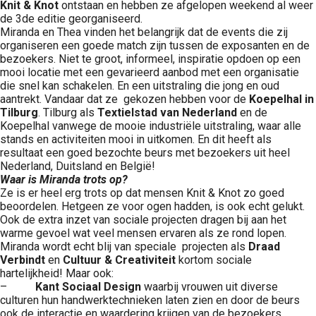
Knit & Knot
ontstaan en hebben ze afgelopen weekend al weer
de 3de editie georganiseerd.
Miranda en Thea vinden het belangrijk dat de events die zij
organiseren een goede match zijn tussen de exposanten en de
bezoekers. Niet te groot, informeel, inspiratie opdoen op een
mooi locatie met een gevarieerd aanbod met een organisatie
die snel kan schakelen. En een uitstraling die jong en oud
aantrekt. Vandaar dat ze gekozen hebben voor de
Koepelhal in
Tilburg
. Tilburg als
Textielstad van Nederland
en de
Koepelhal vanwege de mooie industriële uitstraling, waar alle
stands en activiteiten mooi in uitkomen. En dit heeft als
resultaat een goed bezochte beurs met bezoekers uit heel
Nederland, Duitsland en België!
Waar is Miranda trots op?
Ze is er heel erg trots op dat mensen Knit & Knot zo goed
beoordelen. Hetgeen ze voor ogen hadden, is ook echt gelukt.
Ook de extra inzet van sociale projecten dragen bij aan het
warme gevoel wat veel mensen ervaren als ze rond lopen.
Miranda wordt echt blij van speciale projecten als
Draad
Verbindt
en
Cultuur & Creativiteit
kortom sociale
hartelijkheid! Maar ook:
–
Kant Sociaal Design
waarbij vrouwen uit diverse
culturen hun handwerktechnieken laten zien en door de beurs
ook de interactie en waardering krijgen van de bezoekers.