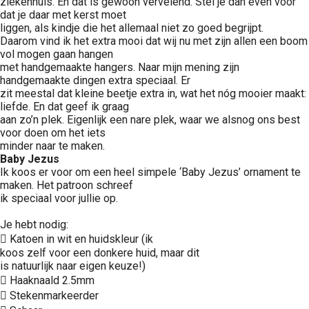
ziekenhuis. En dat is gewoon vervelend. Stel je dan even voor
dat je daar met kerst moet
liggen, als kindje die het allemaal niet zo goed begrijpt.
Daarom vind ik het extra mooi dat wij nu met zijn allen een boom
vol mogen gaan hangen
met handgemaakte hangers. Naar mijn mening zijn
handgemaakte dingen extra speciaal. Er
zit meestal dat kleine beetje extra in, wat het nóg mooier maakt:
liefde. En dat geef ik graag
aan zo’n plek. Eigenlijk een nare plek, waar we alsnog ons best
voor doen om het iets
minder naar te maken.
Baby Jezus
Ik koos er voor om een heel simpele ‘Baby Jezus’ ornament te
maken. Het patroon schreef
ik speciaal voor jullie op.
Je hebt nodig:
 Katoen in wit en huidskleur (ik
koos zelf voor een donkere huid, maar dit
is natuurlijk naar eigen keuze!)
 Haaknaald 2.5mm
 Stekenmarkeerder