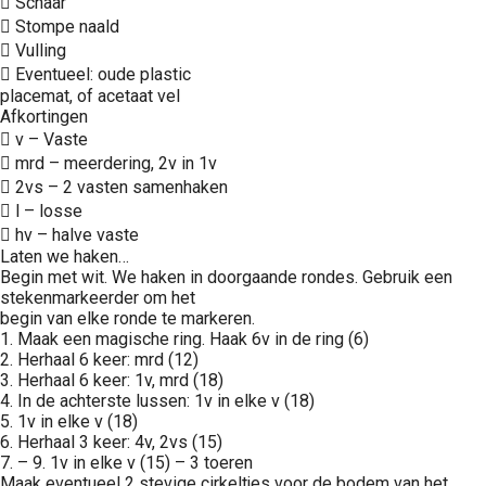
 Schaar
 Stompe naald
 Vulling
 Eventueel: oude plastic
placemat, of acetaat vel
Afkortingen
 v – Vaste
 mrd – meerdering, 2v in 1v
 2vs – 2 vasten samenhaken
 l – losse
 hv – halve vaste
Laten we haken…
Begin met wit. We haken in doorgaande rondes. Gebruik een
stekenmarkeerder om het
begin van elke ronde te markeren.
1. Maak een magische ring. Haak 6v in de ring (6)
2. Herhaal 6 keer: mrd (12)
3. Herhaal 6 keer: 1v, mrd (18)
4. In de achterste lussen: 1v in elke v (18)
5. 1v in elke v (18)
6. Herhaal 3 keer: 4v, 2vs (15)
7. – 9. 1v in elke v (15) – 3 toeren
Maak eventueel 2 stevige cirkeltjes voor de bodem van het