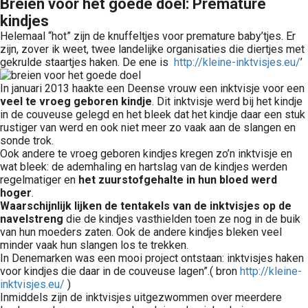
Breien voor het goede doel: Premature
kindjes
Helemaal “hot” zijn de knuffeltjes voor premature baby’tjes. Er
zijn, zover ik weet, twee landelijke organisaties die diertjes met
gekrulde staartjes haken. De ene is
http://kleine-inktvisjes.eu/
’
In januari 2013 haakte een Deense vrouw een inktvisje voor een
veel te vroeg geboren kindje
. Dit inktvisje werd bij het kindje
in de couveuse gelegd en het bleek dat het kindje daar een stuk
rustiger van werd en ook niet meer zo vaak aan de slangen en
sonde trok.
Ook andere te vroeg geboren kindjes kregen zo’n inktvisje en
wat bleek: de ademhaling en hartslag van de kindjes werden
regelmatiger en
het zuurstofgehalte in hun bloed werd
hoger
.
Waarschijnlijk lijken de tentakels van de inktvisjes op de
navelstreng
die de kindjes vasthielden toen ze nog in de buik
van hun moeders zaten. Ook de andere kindjes bleken veel
minder vaak hun slangen los te trekken.
In Denemarken was een mooi project ontstaan: inktvisjes haken
voor kindjes die daar in de couveuse lagen”.( bron
http://kleine-
inktvisjes.eu/
)
Inmiddels zijn de inktvisjes uitgezwommen over meerdere