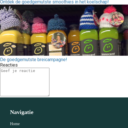
Ontdek de goedgemutste smoothies in het koelschap!
De goedgemutste breicampagne!
Reacties
Navigatie
Home