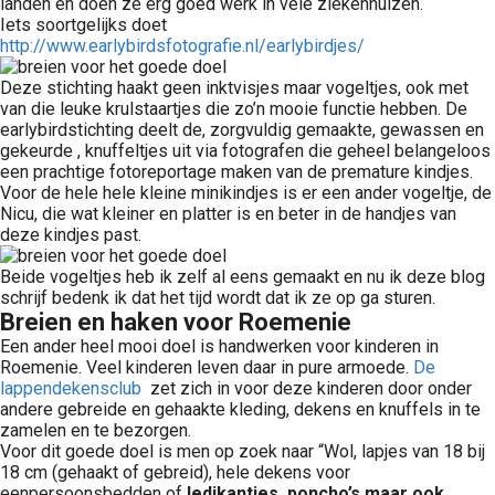
landen en doen ze erg goed werk in vele ziekenhuizen.
Iets soortgelijks doet
http://www.earlybirdsfotografie.nl/earlybirdjes/
Deze stichting haakt geen inktvisjes maar vogeltjes, ook met
van die leuke krulstaartjes die zo’n mooie functie hebben. De
earlybirdstichting deelt de, zorgvuldig gemaakte, gewassen en
gekeurde , knuffeltjes uit via fotografen die geheel belangeloos
een prachtige fotoreportage maken van de premature kindjes.
Voor de hele hele kleine minikindjes is er een ander vogeltje, de
Nicu, die wat kleiner en platter is en beter in de handjes van
deze kindjes past.
Beide vogeltjes heb ik zelf al eens gemaakt en nu ik deze blog
schrijf bedenk ik dat het tijd wordt dat ik ze op ga sturen.
Breien en haken voor Roemenie
Een ander heel mooi doel is handwerken voor kinderen in
Roemenie. Veel kinderen leven daar in pure armoede.
De
lappendekensclub
zet zich in voor deze kinderen door onder
andere gebreide en gehaakte kleding, dekens en knuffels in te
zamelen en te bezorgen.
Voor dit goede doel is men op zoek naar “Wol, lapjes van 18 bij
18 cm (gehaakt of gebreid), hele dekens voor
eenpersoonsbedden of
ledikantjes, poncho’s maar ook