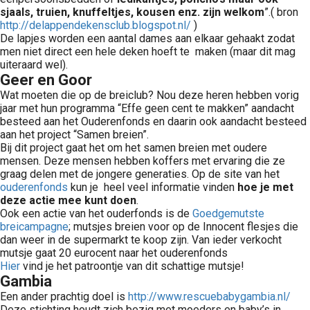
sjaals, truien, knuffeltjes, kousen enz. zijn welkom
”.( bron
http://delappendekensclub.blogspot.nl/
)
De lapjes worden een aantal dames aan elkaar gehaakt zodat
men niet direct een hele deken hoeft te maken (maar dit mag
uiteraard wel).
Geer en Goor
Wat moeten die op de breiclub? Nou deze heren hebben vorig
jaar met hun programma “Effe geen cent te makken” aandacht
besteed aan het Ouderenfonds en daarin ook aandacht besteed
aan het project “Samen breien”.
Bij dit project gaat het om het samen breien met oudere
mensen. Deze mensen hebben koffers met ervaring die ze
graag delen met de jongere generaties. Op de site van het
ouderenfonds
kun je heel veel informatie vinden
hoe je met
deze actie mee kunt doen
.
Ook een actie van het ouderfonds is de
Goedgemutste
breicampagne
; mutsjes breien voor op de Innocent flesjes die
dan weer in de supermarkt te koop zijn. Van ieder verkocht
mutsje gaat 20 eurocent naar het ouderenfonds
Hier
vind je het patroontje van dit schattige mutsje!
Gambia
Een ander prachtig doel is
http://www.rescuebabygambia.nl/
Deze stichting houdt zich bezig met moeders en baby’s in