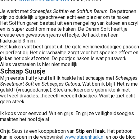
Je werkt met
Scheepjes Softfun
en
Softfun Denim
. De patronen
zijn zo duidelijk uitgeschreven echt een plezier om te haken.
Het Softfun garen bestaat uit een mengeling van katoen en acryl
en is super zacht om mee te haken. De Denim Soft heeft je
creatie een gewassen jeans effectje. Je haakt met een
haaknaald 3 mm.
Het kuiken valt best groot uit. De gele veiligheidsoogjes passen
er perfect bij. Het eierschaaltje zorgt voor het speelse effect en
je kan het ook afzetten. De pootjes haken is wat prutswerk.
Alles vastnaaien is hier niet moeilijk.
Schaap Suusje
Mijn eerste fluffy knuffel! Ik haakte het schaapje met
Scheepjes
Sweetheart Soft
en
Scheepjes Catona
. Wat ben ik blij!! Het is me
gelukt! (vreugdedansje). Steekmarkeerders gebruikte ik niet,
wel veel draadjes….heeeelll veeeell draadjes. Want je ziet echt
geen steek.
Ik koos voor eenvoud. Wit en grijs. En grijze veiligheidsoogjes
maakten het hoofdje af.
Oh ja Suus is een kooppatroon van
Stip en Haak
. Het patroon
kan je kopen in de webwinkel
www.stipenhaak.nl
en op de blog