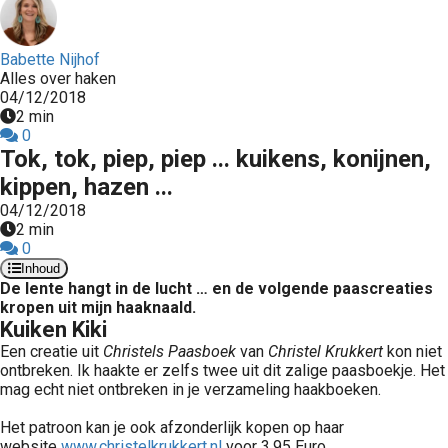
Babette Nijhof
Alles over haken
04/12/2018
2 min
0
Tok, tok, piep, piep ... kuikens, konijnen,
kippen, hazen ...
04/12/2018
2 min
0
Inhoud
De lente hangt in de lucht … en de volgende paascreaties
kropen uit mijn haaknaald.
Kuiken Kiki
Een creatie uit
Christels Paasboek
van
Christel Krukkert
kon niet
ontbreken. Ik haakte er zelfs twee uit dit zalige paasboekje. Het
mag echt niet ontbreken in je verzameling haakboeken.
Het patroon kan je ook afzonderlijk kopen op haar
website
www.christelkrukkert.nl
voor 3,95 Euro.