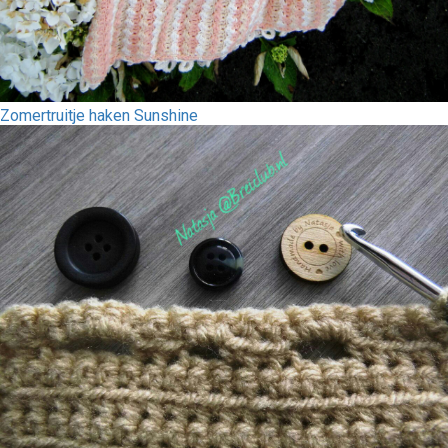
Zomertruitje haken Sunshine