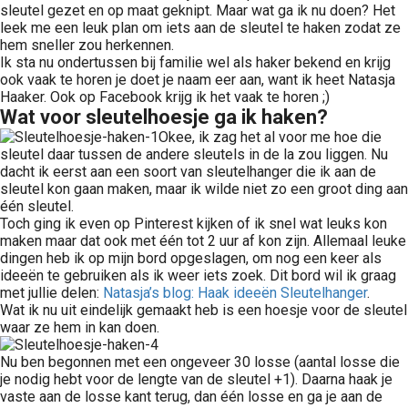
sleutel gezet en op maat geknipt. Maar wat ga ik nu doen? Het
leek me een leuk plan om iets aan de sleutel te haken zodat ze
hem sneller zou herkennen.
Ik sta nu ondertussen bij familie wel als haker bekend en krijg
ook vaak te horen je doet je naam eer aan, want ik heet Natasja
Haaker. Ook op Facebook krijg ik het vaak te horen ;)
Wat voor sleutelhoesje ga ik haken?
Okee, ik zag het al voor me hoe die
sleutel daar tussen de andere sleutels in de la zou liggen. Nu
dacht ik eerst aan een soort van sleutelhanger die ik aan de
sleutel kon gaan maken, maar ik wilde niet zo een groot ding aan
één sleutel.
Toch ging ik even op Pinterest kijken of ik snel wat leuks kon
maken maar dat ook met één tot 2 uur af kon zijn. Allemaal leuke
dingen heb ik op mijn bord opgeslagen, om nog een keer als
ideeën te gebruiken als ik weer iets zoek. Dit bord wil ik graag
met jullie delen:
Natasja’s blog: Haak ideeën Sleutelhanger
.
Wat ik nu uit eindelijk gemaakt heb is een hoesje voor de sleutel
waar ze hem in kan doen.
Nu ben begonnen met een ongeveer 30 losse (aantal losse die
je nodig hebt voor de lengte van de sleutel +1). Daarna haak je
vaste aan de losse kant terug, dan één losse en ga je aan de