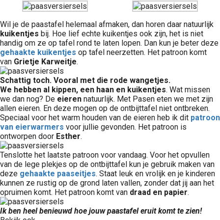
Wil je de paastafel helemaal afmaken, dan horen daar natuurlijk
kuikentjes
bij. Hoe lief echte kuikentjes ook zijn, het is niet
handig om ze op tafel rond te laten lopen. Dan kun je beter deze
gehaakte kuikentjes
op tafel neerzetten. Het patroon komt
van
Grietje Karweitje
.
Schattig toch. Vooral met die rode wangetjes.
We hebben al kippen, een haan en kuikentjes
. Wat missen
we dan nog? De
eieren
natuurlijk. Met Pasen eten we met zijn
allen eieren. En deze mogen op de ontbijttafel niet ontbreken.
Speciaal voor het warm houden van de eieren heb ik dit
patroon
van eierwarmers
voor jullie gevonden. Het patroon is
ontworpen door
Esther
.
Tenslotte het laatste patroon voor vandaag. Voor het opvullen
van de lege plekjes op de ontbijttafel kun je gebruik maken van
deze
gehaakte paaseitjes
. Staat leuk en vrolijk en je kinderen
kunnen ze rustig op de grond laten vallen, zonder dat jij aan het
opruimen komt. Het patroon komt van
draad en papier
.
Ik ben heel benieuwd hoe jouw paastafel eruit komt te zien!