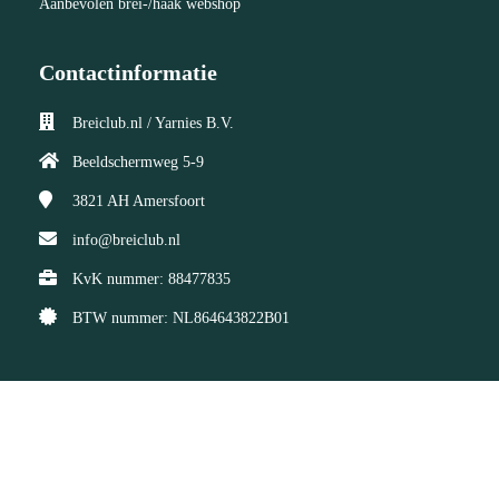
Aanbevolen brei-/haak webshop
Contactinformatie
Breiclub.nl / Yarnies B.V.
Beeldschermweg 5-9
3821 AH
Amersfoort
info@breiclub.nl
KvK nummer: 88477835
BTW nummer: NL864643822B01