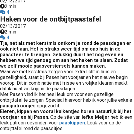
02/13/2017
2 min
4
Haken voor de ontbijtpaastafel
02/13/2017
2 min
4
Tja, net als met kerstmis ontkom je rond de paasdagen er
ook niet aan. Het is straks weer tijd om ons huis in de
paassfeer te brengen. Gelukkig duurt het nog even en
hebben we tijd genoeg om aan het haken te slaan. Zodat
we zelf mooie paasversiersels kunnen maken.
Waar we met kerstmis zorgen voor extra licht in huis en
gezelligheid, staat bij Pasen het voorjaar en het nieuwe begin
voorop. Dit in combinatie met frisse en vrolijke kleuren maakt
dat ik nu al zin krijg in de paasdagen.
Met Pasen vind ik het heel leuk om voor een gezellige
ontbijttafel te zorgen. Speciaal hiervoor heb ik voor jullie enkele
paaspatroonjes
opgezocht.
Eieren, kippen en vooral kuikentjes horen natuurlijk bij het
voorjaar en bij Pasen
. Op de site van
Iefke Meijer
heb ik een
leuk patroon gevonden voor
paaskippen
. Leuk voor op de
ontbijttafel rond de paaseitjes.