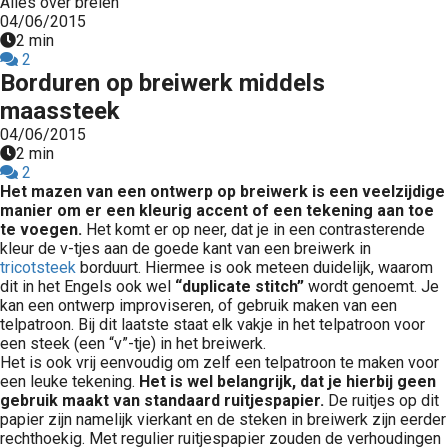
Alles over breien
04/06/2015
2 min
2
Borduren op breiwerk middels
maassteek
04/06/2015
2 min
2
Het mazen van een ontwerp op breiwerk is een veelzijdige
manier om er een kleurig accent of een tekening aan toe
te voegen.
Het komt er op neer, dat je in een contrasterende
kleur de v-tjes aan de goede kant van een breiwerk in
tricotsteek
borduurt. Hiermee is ook meteen duidelijk, waarom
dit in het Engels ook wel
“duplicate stitch”
wordt genoemt. Je
kan een ontwerp improviseren, of gebruik maken van een
telpatroon. Bij dit laatste staat elk vakje in het telpatroon voor
een steek (een “v”-tje) in het breiwerk.
Het is ook vrij eenvoudig om zelf een telpatroon te maken voor
een leuke tekening.
Het is wel belangrijk, dat je hierbij geen
gebruik maakt van standaard ruitjespapier.
De ruitjes op dit
papier zijn namelijk vierkant en de steken in breiwerk zijn eerder
rechthoekig. Met regulier ruitjespapier zouden de verhoudingen