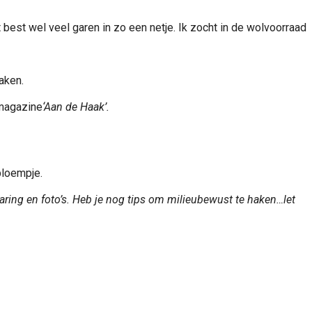
 best wel veel garen in zo een netje. Ik zocht in de wolvoorraad
aken.
kmagazine
‘Aan de Haak’.
bloempje.
varing en foto’s. Heb je nog tips om milieubewust te haken…let