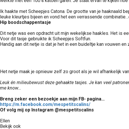
werkte met een 100% katoen garen. Je staat ervan te kijken hoe s
Ik haakte met Scheepjes Catona. De grootte van je haaknaald bepa
leuke kleurtjes bijeen en vond het een verrassende combinatie…ec
Hip boodschappentasje
Dit netje was een opdracht uit mijn wekelijkse haakles. Het is e
Voor dit tasje gebruikte ik Scheepjes Softfun.
Handig aan dit netje is dat je het in een buideltje kan vouwen en
Het netje maak je opnieuw zelf zo groot als je wil afhankelijk v
Leuk én milieubewust deze gehaakte tasjes. Je kan veel patronen 
me know…
Breng zeker een bezoekje aan mijn FB- pagina…
https://m.facebook.com/mespetitscalins/
Of volg mij op Instagram @mespetitscalins
Ellen
Bekijk ook