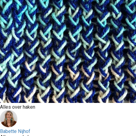
Alles over haken
Babette Nijhof