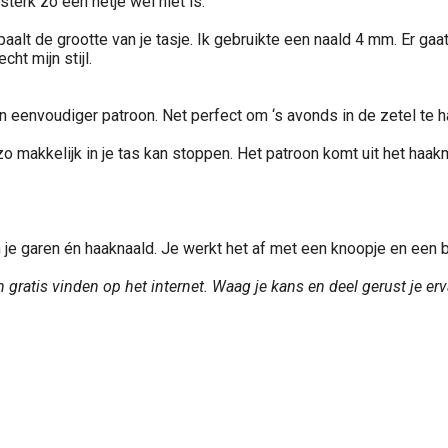
terk zo een netje wel niet is.
alt de grootte van je tasje. Ik gebruikte een naald 4 mm. Er gaat
ht mijn stijl.
en eenvoudiger patroon. Net perfect om ‘s avonds in de zetel te h
 zo makkelijk in je tas kan stoppen. Het patroon komt uit het haa
an je garen én haaknaald. Je werkt het af met een knoopje en een 
gratis vinden op het internet. Waag je kans en deel gerust je er