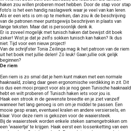
haken zou willen proberen moet hebben. Door de stap voor stap
foto’s is het een handig naslagwerk waar je veel van kan leren.
Als er een iets is om op te merken, dan zou ik de beschrijving
van de patronen meer puntsgewijs beschrijven in plaats van
lange teksten. Maar dat is persoonlijk denk ik.
Er is zoveel mogelijk met tunisch haken dat bewijst dit boek
zeker! Wist je dat je zelfs sokken tunisch kan haken? Ik dus
niet. Tijd voor een nieuw project!
Van de schrijfster Tonia Zeilinga mag ik het patroon van de riem
uit het boek met jullie delen! Zó leuk! Gaan jullie ook gelijk
beginnen?
De riem
Een riem is zo smal dat je hem kunt maken met een normale
haaknaald, zolang daar geen ergonomische verdikking in zit. Dit
is dus een mooi project voor als je nog geen Tunische haaknaald
hebt en wilt proberen of Tunisch haken iets voor jou is.
Haak een strook in de gewenste breedte en je ziet vanzelf
wanneer het lang genoeg is om om je middel te passen. Een
mooie gesp eraan, eventueel kralen en andere versiersels, en
klaar. Voor deze riem is gekozen voor de waaiersteek.
Bij de waaiersteek worden enkele steken samengetrokken om
een ‘waaiertje’ te krijgen. Haak eerst een lossenketting van een