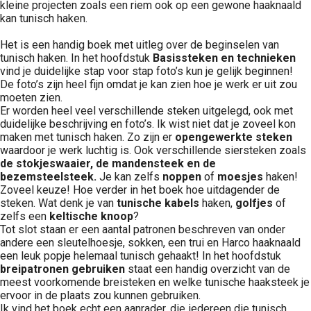
kleine projecten zoals een riem ook op een gewone haaknaald
kan tunisch haken.
Het is een handig boek met uitleg over de beginselen van
tunisch haken. In het hoofdstuk
Basissteken en technieken
vind je duidelijke stap voor stap foto’s kun je gelijk beginnen!
De foto’s zijn heel fijn omdat je kan zien hoe je werk er uit zou
moeten zien.
Er worden heel veel verschillende steken uitgelegd, ook met
duidelijke beschrijving en foto’s. Ik wist niet dat je zoveel kon
maken met tunisch haken. Zo zijn er
opengewerkte
steken
waardoor je werk luchtig is. Ook verschillende siersteken zoals
de
stokjeswaaier,
de mandensteek en de
bezemsteelsteek.
Je kan zelfs
noppen
of
moesjes
haken!
Zoveel keuze! Hoe verder in het boek hoe uitdagender de
steken. Wat denk je van
tunische kabels
haken,
golfjes
of
zelfs een
keltische knoop
?
Tot slot staan er een aantal patronen beschreven van onder
andere een sleutelhoesje, sokken, een trui en Harco haaknaald
een leuk popje helemaal tunisch gehaakt! In het hoofdstuk
breipatronen gebruiken
staat een handig overzicht van de
meest voorkomende breisteken en welke tunische haaksteek je
ervoor in de plaats zou kunnen gebruiken.
Ik vind het boek echt een aanrader, die iedereen die tunisch