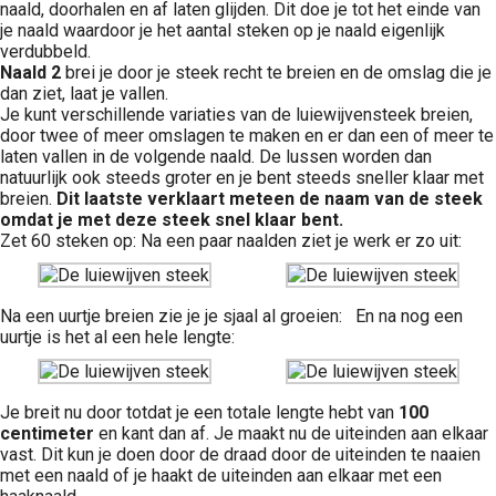
naald, doorhalen en af laten glijden. Dit doe je tot het einde van
je naald waardoor je het aantal steken op je naald eigenlijk
verdubbeld.
Naald 2
brei je door je steek recht te breien en de omslag die je
dan ziet, laat je vallen.
Je kunt verschillende variaties van de luiewijvensteek breien,
door twee of meer omslagen te maken en er dan een of meer te
laten vallen in de volgende naald. De lussen worden dan
natuurlijk ook steeds groter en je bent steeds sneller klaar met
breien.
Dit laatste verklaart meteen de naam van de steek
omdat je met deze steek snel klaar bent.
Zet 60 steken op: Na een paar naalden ziet je werk er zo uit:
Na een uurtje breien zie je je sjaal al groeien: En na nog een
uurtje is het al een hele lengte:
Je breit nu door totdat je een totale lengte hebt van
100
centimeter
en kant dan af. Je maakt nu de uiteinden aan elkaar
vast. Dit kun je doen door de draad door de uiteinden te naaien
met een naald of je haakt de uiteinden aan elkaar met een