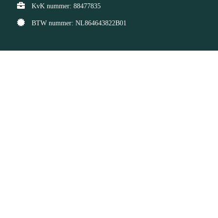
KvK nummer: 88477835
BTW nummer: NL864643822B01