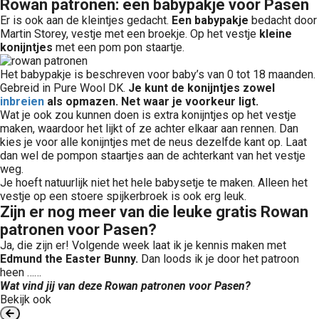
Rowan patronen: een babypakje voor Pasen
Er is ook aan de kleintjes gedacht.
Een babypakje
bedacht door
Martin Storey, vestje met een broekje. Op het vestje
kleine
konijntjes
met een pom pon staartje.
Het babypakje is beschreven voor baby’s van 0 tot 18 maanden.
Gebreid in Pure Wool DK.
Je kunt de konijntjes zowel
inbreien
als opmazen. Net waar je voorkeur ligt.
Wat je ook zou kunnen doen is extra konijntjes op het vestje
maken, waardoor het lijkt of ze achter elkaar aan rennen. Dan
kies je voor alle konijntjes met de neus dezelfde kant op. Laat
dan wel de pompon staartjes aan de achterkant van het vestje
weg.
Je hoeft natuurlijk niet het hele babysetje te maken. Alleen het
vestje op een stoere spijkerbroek is ook erg leuk.
Zijn er nog meer van die leuke gratis Rowan
patronen voor Pasen?
Ja, die zijn er! Volgende week laat ik je kennis maken met
Edmund the Easter Bunny.
Dan loods ik je door het patroon
heen ……
Wat vind jij van deze Rowan patronen voor Pasen?
Bekijk ook