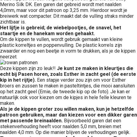
Merino Silk DK. Een garen dat gebreid wordt met naalden
4,0mm, maar voor dit patroon op 3,25 mm. Hierdoor wordt je
breiwerk wat compacter. Dit maakt dat de vulling straks minder
zichtbaar is.
Het lijfje is gebreid; de wiebelpootjes, de snavel, het
staartje en de hanekam worden gehaakt.
Om de kippen te vullen, wordt gebruik gemaakt van kleine
plastic korreltjes en poppenvulling. De plastic korrels zijn
zwaarder en nog een beetje in vorm te drukken, als je de kippen
neerzet.
Deze kippen zijn zo leuk!!
Je kunt ze maken in kleurtjes die
echt bij Pasen horen, zoals Esther in zacht geel (de eerste
kip in het rijtje).
Een stapje verder zou zijn om voor Esther
broers en zussen te maken in pasteltintjes, die mooi aansluiten
op het zacht geel (Ernie, de tweede kip op de foto). Je kan er
natuurlijk ook voor kiezen om de kipjes in hele felle kleuren te
maken.
Als je de kippen groter zou willen maken, kun je hetzelfde
patroon gebruiken, maar dan kiezen voor een dikker garen
met passende breinaalden.
Bijvoorbeeld garen dat een
stekenverhouding heeft voor naalden 5,0 mm, breien met
naalden 4,0 mm. Op die manier blijven de verhoudingen gelijk.