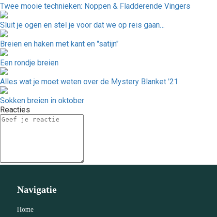
Twee mooie technieken: Noppen & Fladderende Vingers
Sluit je ogen en stel je voor dat we op reis gaan…
Breien en haken met kant en "satijn"
Een rondje breien
Alles wat je moet weten over de Mystery Blanket '21
Sokken breien in oktober
Reacties
Navigatie
Home