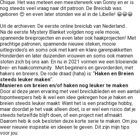
Chique. Het was meteen een meesterwerk van Gonny en er is
nog steeds veel vraag naar dit patroon. De Breiclub was
geboren 😍 en even later stonden we al in de Libelle! 😀😀😀
Uit de archieven: De eerste online breiclub van Nederland…
Na de eerste Mystery Blanket volgden nog vele mooie,
spannende breiprojecten en even later ook haakprojecten! Met
prachtige patronen, spannende nieuwe steken, mooie
uitlegvideo’s en soms ook met kant-en-klare garenpakketten.
Honderden en later duizenden vrouwen en soms ook mannen
sloten zich bij ons aan. En nu in 2021 vormen we een bloeiende
brei- en haakcommunity. Met beginners en gevorderden, met
hakers en breiers. De rode draad (haha) is: “
Haken en Breien
steeds leuker maken
“.
Manieren om breien en/of haken nog leuker te maken
Door al deze jaren ervaring met veel breiclubleden en een aantal
topontwerpers heb ik wel een idee gekregen hoe je haken en
breien steeds leuker maakt. Want het is een prachtige hobby,
maar doordat je het vaak alleen doet, is er wel een risico dat je
steeds hetzelfde blijft doen, of een project niet afmaakt.
Daarom heb ik ook besloten deze korte serie te maken. Om jou
weer nieuwe inspiratie en ideeen te geven. Dit zijn mijn tips
voor jou: