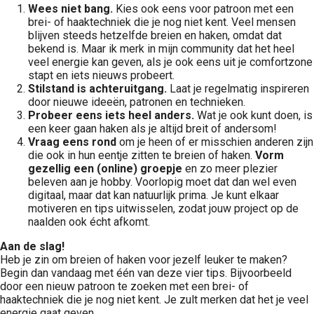
Wees niet bang.
Kies ook eens voor patroon met een
brei- of haaktechniek die je nog niet kent. Veel mensen
blijven steeds hetzelfde breien en haken, omdat dat
bekend is. Maar ik merk in mijn community dat het heel
veel energie kan geven, als je ook eens uit je comfortzone
stapt en iets nieuws probeert.
Stilstand is achteruitgang.
Laat je regelmatig inspireren
door nieuwe ideeën, patronen en technieken.
Probeer eens iets heel anders.
Wat je ook kunt doen, is
een keer gaan haken als je altijd breit of andersom!
Vraag eens rond
om je heen of er misschien anderen zijn
die ook in hun eentje zitten te breien of haken.
Vorm
gezellig een (online) groepje
en zo meer plezier
beleven aan je hobby. Voorlopig moet dat dan wel even
digitaal, maar dat kan natuurlijk prima. Je kunt elkaar
motiveren en tips uitwisselen, zodat jouw project op de
naalden ook écht afkomt.
Aan de slag!
Heb je zin om breien of haken voor jezelf leuker te maken?
Begin dan vandaag met één van deze vier tips. Bijvoorbeeld
door een nieuw patroon te zoeken met een brei- of
haaktechniek die je nog niet kent. Je zult merken dat het je veel
energie gaat geven.