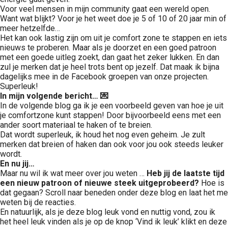
Voor veel mensen in mijn community gaat een wereld open.
Want wat blijkt? Voor je het weet doe je 5 of 10 of 20 jaar min of
meer hetzelfde…
Het kan ook lastig zijn om uit je comfort zone te stappen en iets
nieuws te proberen. Maar als je doorzet en een goed patroon
met een goede uitleg zoekt, dan gaat het zeker lukken. En dan
zul je merken dat je heel trots bent op jezelf. Dat maak ik bijna
dagelijks mee in de Facebook groepen van onze projecten.
Superleuk!
In mijn volgende bericht… 💌
In de volgende blog ga ik je een voorbeeld geven van hoe je uit
je comfortzone kunt stappen! Door bijvoorbeeld eens met een
ander soort materiaal te haken of te breien.
Dat wordt superleuk, ik houd het nog even geheim. Je zult
merken dat breien of haken dan ook voor jou ook steeds leuker
wordt.
En nu jij…
Maar nu wil ik wat meer over jou weten …
Heb jij de laatste tijd
een nieuw patroon of nieuwe steek uitgeprobeerd?
Hoe is
dat gegaan? Scroll naar beneden onder deze blog en laat het me
weten bij de reacties.
En natuurlijk, als je deze blog leuk vond en nuttig vond, zou ik
het heel leuk vinden als je op de knop ‘Vind ik leuk’ klikt en deze