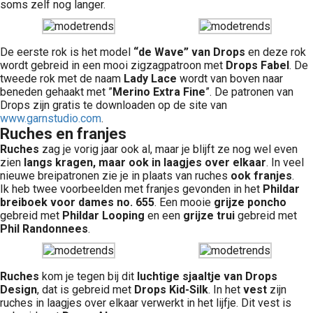
soms zelf nog langer.
De eerste rok is het model
“de Wave” van Drops
en deze rok
wordt gebreid in een mooi zigzagpatroon met
Drops Fabel
. De
tweede rok met de naam
Lady Lace
wordt van boven naar
beneden gehaakt met ”
Merino Extra Fine
”. De patronen van
Drops zijn gratis te downloaden op de site van
www.garnstudio.com
.
Ruches en franjes
Ruches
zag je vorig jaar ook al, maar je blijft ze nog wel even
zien
langs kragen, maar ook in laagjes over elkaar
. In veel
nieuwe breipatronen zie je in plaats van ruches
ook franjes
.
Ik heb twee voorbeelden met franjes gevonden in het
Phildar
breiboek voor dames no. 655
. Een mooie
grijze poncho
gebreid met
Phildar Looping
en een
grijze trui
gebreid met
Phil Randonnees
.
Ruches
kom je tegen bij dit
luchtige sjaaltje van Drops
Design
, dat is gebreid met
Drops Kid-Silk
. In het
vest
zijn
ruches in laagjes over elkaar verwerkt in het lijfje. Dit vest is