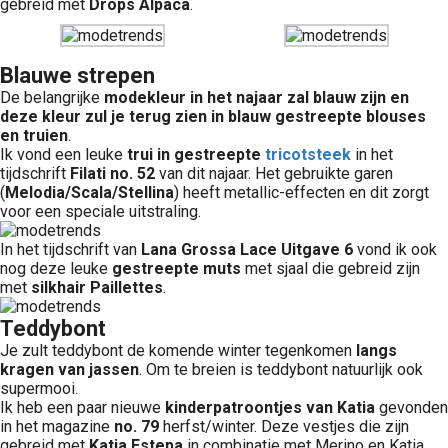
gebreid met
Drops Alpaca
.
Blauwe strepen
De belangrijke
modekleur in het najaar zal blauw zijn en
deze kleur zul je terug zien in blauw gestreepte blouses
en truien
.
Ik vond een leuke
trui in gestreepte
tricotsteek
in het
tijdschrift
Filati no. 52
van dit najaar. Het gebruikte garen
(
Melodia/Scala/Stellina
) heeft metallic-effecten en dit zorgt
voor een speciale uitstraling.
In het tijdschrift van
Lana Grossa Lace Uitgave 6
vond ik ook
nog deze leuke
gestreepte muts
met sjaal die gebreid zijn
met
silkhair Paillettes
.
Teddybont
Je zult teddybont de komende winter tegenkomen
langs
kragen van jassen
. Om te breien is teddybont natuurlijk ook
supermooi.
Ik heb een paar nieuwe
kinderpatroontjes van Katia
gevonden
in het magazine
no. 79
herfst/winter. Deze vestjes die zijn
gebreid met
Katia Estepa
in combinatie met Merino en Katia