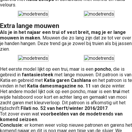
velours.
Extra lange mouwen
Als je in het najaar een trui of vest breit, mag je er lange
mouwen in maken.
Mouwen die zo lang zijn dat ze tot ver over
je handen hangen. Deze trend ga je zowel bij truien als bij jassen
zien.
Het eerste model lijkt op een trui, maar is een
poncho
, die is
gebreid in
fantasiesteek
met lange mouwen. Dit patroon is van
Katia en gebreid met
Katia garen Cashlana
en het patroon is te
vinden in het
Katia damesmagazine no. 11
van deze winter.
Het andere model lijkt ook op een poncho, maar is een
trui
met
wijde halsboord voor kort en achter lang en gemaakt van mooi
zacht garen met kleurverloop. Dit patroon is afkomstig uit het
tijdschrift
Filati no. 52 van herft/winter 2016/2017
.
Tot zover even wat
voorbeelden van de modetrends van
komend seizoen
.
Conclusie:
er komen weer volop nieuwe patronen en garens het
komend najaar en dit is nog maar een tipje van de sluier. We