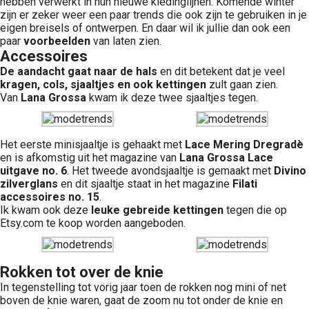
hebben verwerkt in hun nieuwe kledinglijnen. Komende winter
zijn er zeker weer een paar trends die ook zijn te gebruiken in je
eigen breisels of ontwerpen. En daar wil ik jullie dan ook een
paar
voorbeelden
van laten zien.
Accessoires
De aandacht gaat naar de hals
en dit betekent dat je veel
kragen, cols, sjaaltjes en ook kettingen
zult gaan zien.
Van
Lana Grossa
kwam ik deze twee sjaaltjes tegen.
Het eerste minisjaaltje is gehaakt met
Lace Mering Dregradè
en is afkomstig uit het magazine van
Lana Grossa Lace
uitgave no. 6
. Het tweede avondsjaaltje is gemaakt met
Divino
zilverglans
en dit sjaaltje staat in het magazine
Filati
accessoires no. 15
.
Ik kwam ook deze
leuke gebreide kettingen
tegen die op
Etsy.com te koop worden aangeboden.
Rokken tot over de knie
In tegenstelling tot vorig jaar toen de rokken nog mini of net
boven de knie waren, gaat de zoom nu tot onder de knie en