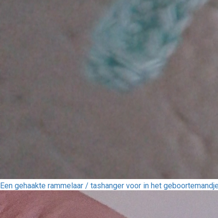
Een gehaakte rammelaar / tashanger voor in het geboortemandj