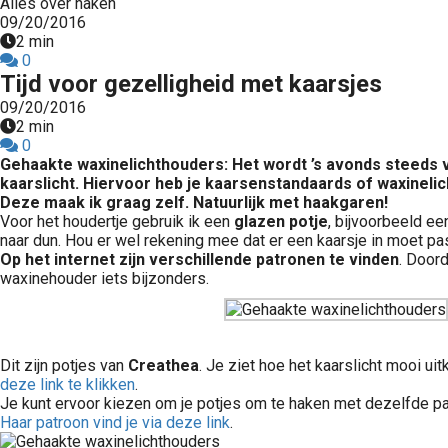
Alles over haken
09/20/2016
2 min
0
Tijd voor gezelligheid met kaarsjes
09/20/2016
2 min
0
Gehaakte waxinelichthouders: Het wordt ’s avonds steeds vro
kaarslicht. Hiervoor heb je kaarsenstandaards of waxineli
Deze maak ik graag zelf. Natuurlijk met haakgaren!
Voor het houdertje gebruik ik een
glazen potje
, bijvoorbeeld ee
naar dun. Hou er wel rekening mee dat er een kaarsje in moet pa
Op het internet zijn verschillende patronen te vinden
. Doord
waxinehouder iets bijzonders.
Dit zijn potjes van
Creathea
. Je ziet hoe het kaarslicht mooi u
deze link te klikken
.
Je kunt ervoor kiezen om je potjes om te haken met dezelfde pat
Haar patroon vind je via deze link
.