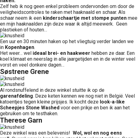
haken.
Zelf heb ik nog geen enkel probleem ondervonden om door de
veiligheidscontroles te raken met haaknaald en schaar. Als
schaar neem ik een
kinderschaartje met stompe punten
mee
en mijn haaknaalden zijn deze waar ik altijd meewerk. Geen
plastieken of houten…
Een uur en 30 minuten haken op het vliegtuig verder landen we
in
Kopenhagen
.
Het weer… wel
ideaal brei- en haakweer
hebben ze daar. Een
koel klimaat en neerslag in alle jaargetijden en in de winter veel
vorst en veel donkere dagen…
Søstrene Grene
Al rondsnuffelend in deze winkel stuitte ik op de
garenafdeling
. Deze keten kennen we nog niet in België. Veel
katoentjes tegen kleine prijsjes. Ik kocht deze
look-a-like
Scheepjes Stone Washed
voor een prikje en ben ik aan het
gebruiken om te testhaken.
Therese Garn
Deze winkel was een belevenis!
Wol, wol en nog eens