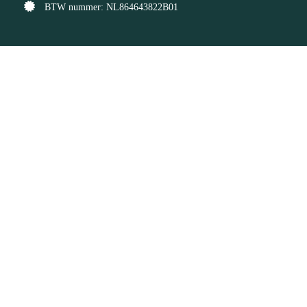
BTW nummer: NL864643822B01