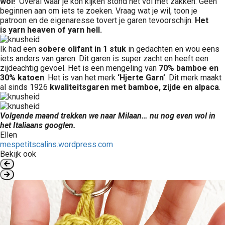
wol!
Overal waar je kon kijken stond het vol met zakken. Geen
beginnen aan om iets te zoeken. Vraag wat je wil, toon je
patroon en de eigenaresse tovert je garen tevoorschijn.
Het
is yarn heaven of yarn hell.
Ik had een
sobere olifant in 1 stuk
in gedachten en wou eens
iets anders van garen. Dit garen is super zacht en heeft een
zijdeachtig gevoel. Het is een mengeling van
70% bamboe en
30% katoen
. Het is van het merk
‘Hjerte Garn’
. Dit merk maakt
al sinds 1926
kwaliteitsgaren met bamboe, zijde en alpaca
.
Volgende maand trekken we naar Milaan… nu nog even wol in
het Italiaans googlen.
Ellen
mespetitscalins.wordpress.com
Bekijk ook