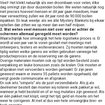
Veel! Het klinkt natuurlijk als een droombaan voor velen, élke
dag omringt zijn door duizenden bollen. We weten natuurlijk nog
niet precies hoeveel mensen er dit jaar gaan meedoen, maar
naar verwachting zullen we dit jaar rond de 90.000 bollen
inpakken. En leuk weetje: als we álle Mystery Blankets bij elkaar
optellen dan zitten we op meer dan een half miljoen.
2. Wat weten veel mensen niet over wat er achter de
schermen allemaal geregeld moet worden?
Waarschijnlijk hoe omvangrijk het hele logistieke proces is. Er
wordt al een jaar van te voren gestart met meetings met
ontwerpers, testers en wolleveranciers. Zij moeten namelijk
tijdig weten welke garens we willen gebruiken vanwege het
productieproces en de reservering van de garens.
Overige materialen moeten ook op tijd worden besteld zoals
verpakking en leuke bonussen zoals de kralen. Ook moeten er
afspraken met vervoerders worden gemaakt. Er zijn jaren
geweest waarin er ineens 55 pallets worden opgehaald, dat
vergt goede communicatie en afspraken.
En ook iets “simpels” als de juist verzendlabels. Als jij als
deelnemer bestelt dan moeten wij noteren welk pakket je wil,
wanneer je hebt besteld en of er nog mutaties zijn geweest. Als
er één pakket niet klopt, vergt het tijd, geld en moeite om het
weer te corrigeren. Al met al dus een hele omvangrijke brei- en