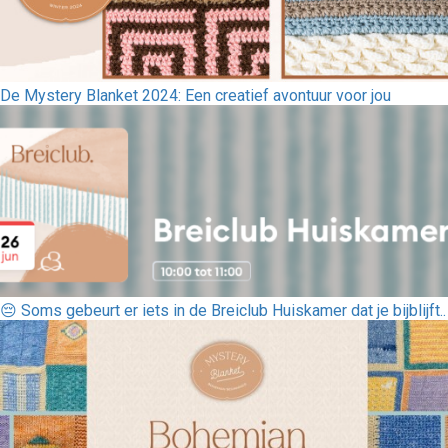
De Mystery Blanket 2024: Een creatief avontuur voor jou
😔 Soms gebeurt er iets in de Breiclub Huiskamer dat je bijblijft..