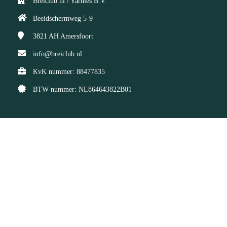
Breiclub.nl / Yarnies B.V.
Beeldschermweg 5-9
3821 AH
Amersfoort
info@breiclub.nl
KvK nummer: 88477835
BTW nummer: NL864643822B01