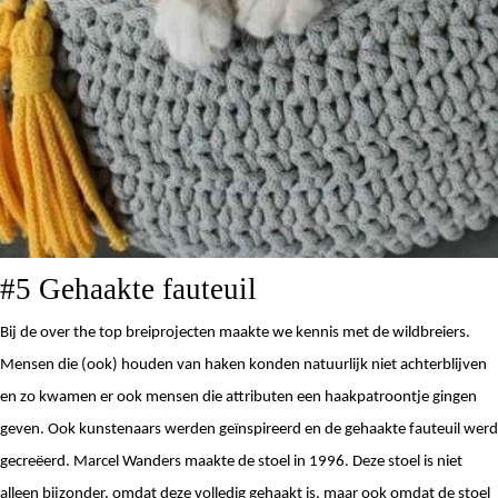
#5 Gehaakte fauteuil
Bij de over the top breiprojecten maakte we kennis met de wildbreiers. 
Mensen die (ook) houden van haken konden natuurlijk niet achterblijven 
en zo kwamen er ook mensen die attributen een haakpatroontje gingen 
geven. Ook kunstenaars werden geïnspireerd en de gehaakte fauteuil werd 
gecreëerd. Marcel Wanders maakte de stoel in 1996. Deze stoel is niet 
alleen bijzonder, omdat deze volledig gehaakt is, maar ook omdat de stoel 