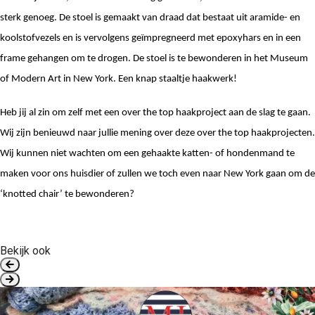
sterk genoeg. De stoel is gemaakt van draad dat bestaat uit aramide- en 
koolstofvezels en is vervolgens geïmpregneerd met epoxyhars en in een 
frame gehangen om te drogen. De stoel is te bewonderen in het Museum 
of Modern Art in New York. Een knap staaltje haakwerk!
Heb jij al zin om zelf met een over the top haakproject aan de slag te gaan. 
Wij zijn benieuwd naar jullie mening over deze over the top haakprojecten. 
Wij kunnen niet wachten om een gehaakte katten- of hondenmand te 
maken voor ons huisdier of zullen we toch even naar New York gaan om de 
‘knotted chair’ te bewonderen? 
Bekijk ook