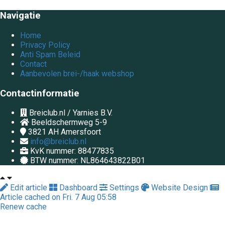
Navigatie
Home
Privacy Policy
Anti Spam Beleid
Contact
Aanbevolen brei-/haak webshop
Contactinformatie
Breiclub.nl / Yarnies B.V.
Beeldschermweg 5-9
3821 AH
Amersfoort
info@breiclub.nl
KvK nummer: 88477835
BTW nummer: NL864643822B01
Edit article
Dashboard
Settings
Website Design
Article cached on Fri. 7 Aug 05:58
Renew cache