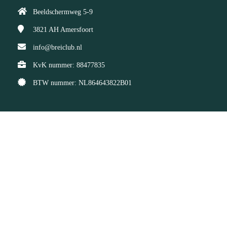
Beeldschermweg 5-9
3821 AH
Amersfoort
info@breiclub.nl
KvK nummer: 88477835
BTW nummer: NL864643822B01