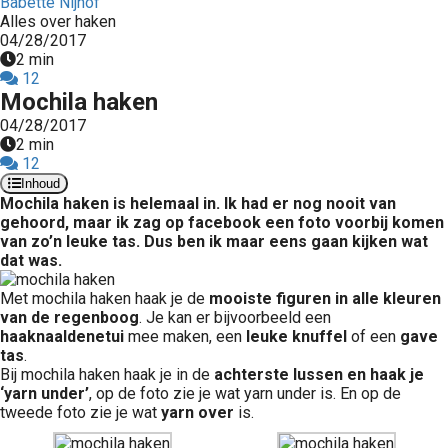
Babette Nijhof
Alles over haken
04/28/2017
2 min
12
Mochila haken
04/28/2017
2 min
12
Inhoud
Mochila haken is helemaal in. Ik had er nog nooit van
gehoord, maar ik zag op facebook een foto voorbij komen
van zo’n leuke tas. Dus ben ik maar eens gaan kijken wat
dat was.
Met mochila haken haak je de
mooiste figuren in alle kleuren
van de regenboog
. Je kan er bijvoorbeeld een
haaknaaldenetui
mee maken, een
leuke knuffel
of een
gave
tas
.
Bij mochila haken haak je in de
achterste lussen en haak je
‘yarn under’
, op de foto zie je wat yarn under is. En op de
tweede foto zie je wat
yarn over
is.