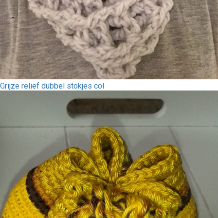
Grijze reliëf dubbel stokjes col