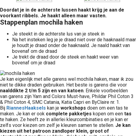
Doordat je in de achterste lussen haakt krijg je aan de
voorkant ribbels. Je haakt alleen maar vasten.
Stappenplan mochila haken
Je steekt in de achterste lus van je steek in
Na het insteken leg je je draad niet over de haaknaald maar
je houdt je draad onder de haaknaald. Je naald haakt van
bovenaf om de draad
Je trekt de draad door de steek en haakt weer van
bovenaf om je draad
Je kan eigenlijk met alle garens wel mochila haken, maar ik zou
niet te dikke draden gebruiken. Het beste is garens die voor
naalddikte 2 t/m 5 zijn en van katoen
. Enkele voorbeelden
van garens zijn Yarn and Colors Must-have, Phildar Phil Coton 3
& Phil Coton 4, SMC Catania, Katia Capri en ByClaire nr. 1.
Bij
RiannesHaaksels
kan je
workshops
doen om een tas te
maken. Je kan er ook
complete pakketjes
kopen om een
tas
te haken. Ze heeft ze in allerlei kleurcombinaties en je kan er
zelfs voor kiezen om zelf je kleuren samen te stellen.
Je kan
kiezen uit het patroon zandloper klein, groot of