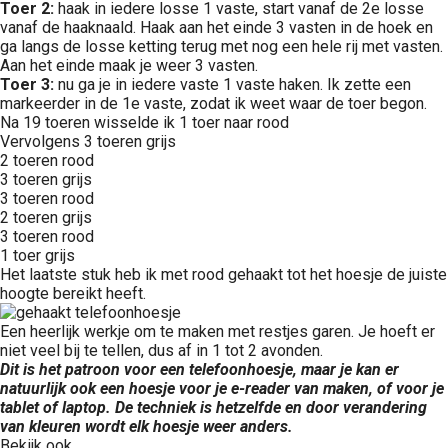
Toer 2:
haak in iedere losse 1 vaste, start vanaf de 2e losse
vanaf de haaknaald. Haak aan het einde 3 vasten in de hoek en
ga langs de losse ketting terug met nog een hele rij met vasten.
Aan het einde maak je weer 3 vasten.
Toer 3:
nu ga je in iedere vaste 1 vaste haken. Ik zette een
markeerder in de 1e vaste, zodat ik weet waar de toer begon.
Na 19 toeren wisselde ik 1 toer naar rood
Vervolgens 3 toeren grijs
2 toeren rood
3 toeren grijs
3 toeren rood
2 toeren grijs
3 toeren rood
1 toer grijs
Het laatste stuk heb ik met rood gehaakt tot het hoesje de juiste
hoogte bereikt heeft.
Een heerlijk werkje om te maken met restjes garen. Je hoeft er
niet veel bij te tellen, dus af in 1 tot 2 avonden.
Dit is het patroon voor een telefoonhoesje, maar je kan er
natuurlijk ook een hoesje voor je e-reader van maken, of voor je
tablet of laptop. De techniek is hetzelfde en door verandering
van kleuren wordt elk hoesje weer anders.
Bekijk ook