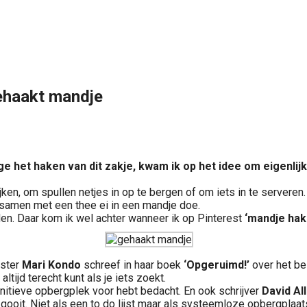
gehaakt mandje
ege het haken van dit zakje, kwam ik op het idee om eigenli
ijken, om spullen netjes in op te bergen of om iets in te servere
 samen met een thee ei in een mandje doe.
n. Daar kom ik wel achter wanneer ik op Pinterest
‘mandje hak
fster
Mari Kondo
schreef in haar boek
‘Opgeruimd!’
over het be
ltijd terecht kunt als je iets zoekt.
finitieve opbergplek voor hebt bedacht. En ook schrijver
David Al
 gooit. Niet als een to do lijst maar als systeemloze opbergplaat