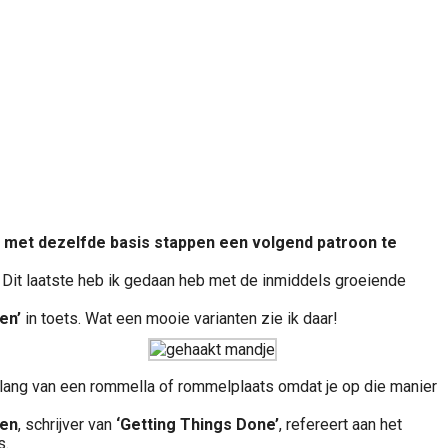
jk met dezelfde basis stappen een volgend patroon te
n. Dit laatste heb ik gedaan heb met de inmiddels groeiende
en’
in toets. Wat een mooie varianten zie ik daar!
lang van een rommella of rommelplaats omdat je op die manier
len
, schrijver van
‘Getting Things Done’
, refereert aan het
s.