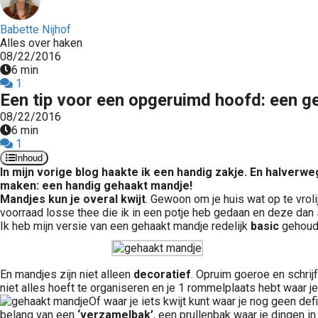
Babette Nijhof
Alles over haken
08/22/2016
6 min
1
Een tip voor een opgeruimd hoofd: een 
08/22/2016
6 min
1
Inhoud
In mijn vorige blog haakte ik een handig zakje. En halverw
maken: een handig gehaakt mandje!
Mandjes kun je overal kwijt
. Gewoon om je huis wat op te vrol
voorraad losse thee die ik in een potje heb gedaan en deze dan
Ik heb mijn versie van een gehaakt mandje redelijk
basic
gehoude
En mandjes zijn niet alleen
decoratief
. Opruim goeroe en schrij
niet alles hoeft te organiseren en je 1 rommelplaats hebt waar je a
Of waar je iets kwijt kunt waar je nog geen de
belang van een
‘verzamelbak’
, een prullenbak waar je dingen in