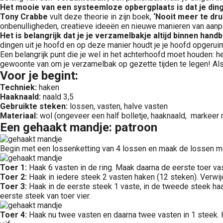
Het mooie van een systeemloze opbergplaats is dat je ding
Tony Crabbe
vult deze theorie in zijn boek,
‘Nooit meer te dru
onbenulligheden, creatieve ideeën en nieuwe manieren van aanp
Het is belangrijk dat je je verzamelbakje altijd binnen han
dingen uit je hoofd en op deze manier houdt je je hoofd opgeru
Een belangrijk punt die je wel in het achterhoofd moet houden: h
gewoonte van om je verzamelbak op gezette tijden te legen! Als je 
Voor je begint:
Techniek:
haken
Haaknaald:
naald 3,5
Gebruikte steken:
lossen, vasten, halve vasten
Materiaal:
wol (ongeveer een half bolletje, haaknaald, markeer r
Een gehaakt mandje: patroon
Begin met een lossenketting van 4 lossen en maak de lossen met
Toer 1:
Haak 6 vasten in de ring. Maak daarna de eerste toer va
Toer 2:
Haak in iedere steek 2 vasten haken (12 steken). Verwij
Toer 3:
Haak in de eerste steek 1 vaste, in de tweede steek haak
eerste steek van toer vier.
Toer 4:
Haak nu twee vasten en daarna twee vasten in 1 steek. He