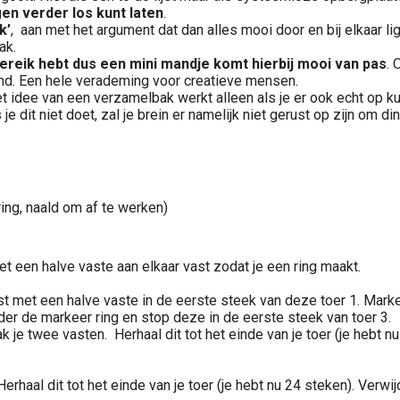
en verder los kunt laten
.
k’
, aan met het argument dat dan alles mooi door en bij elkaar ligt
ak.
dbereik hebt dus een mini mandje komt hierbij mooi van pas
. 
imd. Een hele verademing voor creatieve mensen.
et idee van een verzamelbak werkt alleen als je er ook echt op k
dit niet doet, zal je brein er namelijk niet gerust op zijn om din
ing, naald om af te werken)
 een halve vaste aan elkaar vast zodat je een ring maakt.
st met een halve vaste in de eerste steek van deze toer 1. Marke
der de markeer ring en stop deze in de eerste steek van toer 3.
 je twee vasten. Herhaal dit tot het einde van je toer (je hebt n
rhaal dit tot het einde van je toer (je hebt nu 24 steken). Verwi