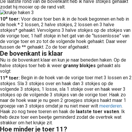
De laatste rond van de bovenkant heb ik halve stokjes gehaakt
zodat hij mooier op de rand valt.
e
10
toer:
Voor deze toer ben ik in de hoek begonnen en heb in
de hoek * 2 lossen, 2 halve stokjes, 2 lossen en 3 halve
stokjes* gehaakt. Vervolgens 3 halve stokjes op de stokjes van
de vorige toer, 1 half stokje in het gat van de “tussenlosse” van
de vorige toer en zo tot de volgende hoek gehaakt. Daar weer
tussen de ** gehaakt. Zo de toer afgehaakt.
De bovenkant is klaar
Nu is de bovenkant klaar en kun je naar beneden haken. Op de
halve stokjes toer heb ik weer
granny blokjes
gehaakt als
volgt:
e
11
toer:
Begin in de hoek van de vorige toer met 3 lossen en 2
stokjes. Sla 3 stokjes over en haak dan 3 stokjes op de
volgende 3 stokjes, 1 losse, sla 1 stokje over en haak weer 3
stokjes op de volgende 3 stokjes van de vorige toer. Haak zo
naar de hoek waar je nu geen 2 groepjes stokjes haakt maar 1
groepje van 3 stokjes omdat je nu niet meer wilt
meerderen
.
Haak zo nog twee toeren en haak de
laatste toer vasten
. Ik
heb deze toer een beetje geminderd zodat de overtrek wat
strakker om het krukje zit.
Hoe minder je toer 11?