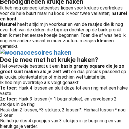
Benodigdheden krukje haken
Ik heb nog genoeg katoentjes liggen voor krukjes overtrekjes
voor de hele buurt maar nu koos ik voor twee varianten;
naturel
en bont.
Naturel
heeft altijd mijn voorkeur en van de restjes die ik nog
over heb van de deken die bij mijn dochter op de bank pronkt
ben ik met het eerste hoesje begonnen. Toen die af was heb ik
nog een andere variant in meer zoetere meisjes
kleuren
gemaakt.
Doe je mee met het krukje haken?
Het overtrekje bestaat uit een
basis
granny square
die je zo
groot kunt maken als je zelf wilt
en dus precies passend op
je krukje, plantentafeltje of misschien wel tuintafeltje.
Ik heb mijn overtrekje als volgt gehaakt:
1e toer:
Haak 4 lossen en sluit deze tot een ring met een halve
vaste.
2e toer:
Haak 3 lossen (= 1 beginstokje), en vervolgens 2
stokjes in de ring.
Haak dan 2 lossen, *3 stokjes, 2 lossen*. Herhaal tussen * nog
2 keer.
Nu heb je dus 4 groepjes van 3 stokjes in je beginring en van
hieruit ga je verder.