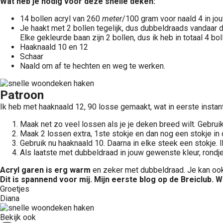
Wat heb je nodig voor deze snelle deken:
14 bollen acryl van 260
meter
/100 gram voor naald 4 in jou
Je haakt met 2 bollen tegelijk, dus dubbeldraads vandaar d
Elke gekleurde baan zijn 2 bollen, dus ik heb in totaal 4 bol
Haaknaald 10 en 12
Schaar
Naald om af te hechten en weg te werken.
Patroon
Ik heb met haaknaald 12, 90 losse gemaakt, wat in eerste inst
Maak net zo veel lossen als je je deken breed wilt. Gebruik
Maak 2 lossen extra, 1ste stokje en dan nog een stokje in de
Gebruik nu haaknaald 10. Daarna in elke steek een stokje. 
Als laatste met dubbeldraad in jouw gewenste kleur, rondj
Acryl garen is erg warm
en zeker met dubbeldraad. Je kan ook
Dit is spannend voor mij. Mijn eerste blog op de Breiclub. W
Groetjes
Diana
Bekijk ook