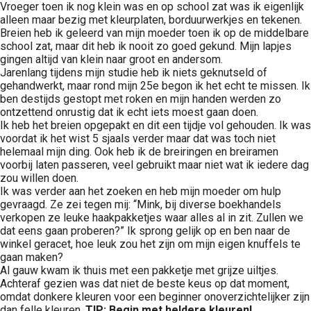
Vroeger toen ik nog klein was en op school zat was ik eigenlijk
alleen maar bezig met kleurplaten, borduurwerkjes en tekenen.
Breien heb ik geleerd van mijn moeder toen ik op de middelbare
school zat, maar dit heb ik nooit zo goed gekund. Mijn lapjes
gingen altijd van klein naar groot en andersom.
Jarenlang tijdens mijn studie heb ik niets geknutseld of
gehandwerkt, maar rond mijn 25e begon ik het echt te missen. Ik
ben destijds gestopt met roken en mijn handen werden zo
ontzettend onrustig dat ik echt iets moest gaan doen.
Ik heb het breien opgepakt en dit een tijdje vol gehouden. Ik was
voordat ik het wist 5 sjaals verder maar dat was toch niet
helemaal mijn ding. Ook heb ik de breiringen en breiramen
voorbij laten passeren, veel gebruikt maar niet wat ik iedere dag
zou willen doen.
Ik was verder aan het zoeken en heb mijn moeder om hulp
gevraagd. Ze zei tegen mij: “Mink, bij diverse boekhandels
verkopen ze leuke haakpakketjes waar alles al in zit. Zullen we
dat eens gaan proberen?” Ik sprong gelijk op en ben naar de
winkel geracet, hoe leuk zou het zijn om mijn eigen knuffels te
gaan maken?
Al gauw kwam ik thuis met een pakketje met grijze uiltjes.
Achteraf gezien was dat niet de beste keus op dat moment,
omdat donkere kleuren voor een beginner onoverzichtelijker zijn
dan felle kleuren.
TIP: Begin met heldere kleuren!