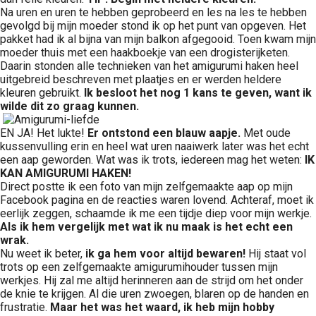
Na uren en uren te hebben geprobeerd en les na les te hebben
gevolgd bij mijn moeder stond ik op het punt van opgeven. Het
pakket had ik al bijna van mijn balkon afgegooid. Toen kwam mijn
moeder thuis met een haakboekje van een drogisterijketen.
Daarin stonden alle technieken van het amigurumi haken heel
uitgebreid beschreven met plaatjes en er werden heldere
kleuren gebruikt.
Ik besloot het nog 1 kans te geven, want ik
wilde dit zo graag kunnen.
EN JA! Het lukte!
Er ontstond een blauw aapje.
Met oude
kussenvulling erin en heel wat uren naaiwerk later was het echt
een aap geworden. Wat was ik trots, iedereen mag het weten:
IK
KAN AMIGURUMI HAKEN!
Direct postte ik een foto van mijn zelfgemaakte aap op mijn
Facebook pagina en de reacties waren lovend. Achteraf, moet ik
eerlijk zeggen, schaamde ik me een tijdje diep voor mijn werkje.
Als ik hem vergelijk met wat ik nu maak is het echt een
wrak.
Nu weet ik beter,
ik ga hem voor altijd bewaren!
Hij staat vol
trots op een zelfgemaakte amigurumihouder tussen mijn
werkjes. Hij zal me altijd herinneren aan de strijd om het onder
de knie te krijgen. Al die uren zwoegen, blaren op de handen en
frustratie.
Maar het was het waard, ik heb mijn hobby