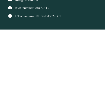
KvK nummer: 88477835
BTW nummer: NL864643822B01