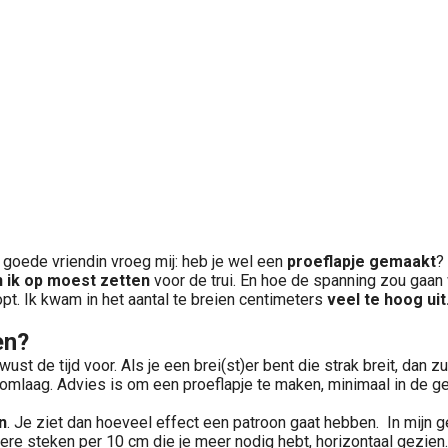
n goede vriendin vroeg mij: heb je wel een
proeflapje gemaakt
?
 ik op moest zetten
voor de trui. En hoe de spanning zou gaan
pt. Ik kwam in het aantal te breien centimeters
veel te hoog uit
en?
t de tijd voor. Als je een brei(st)er bent die strak breit, dan 
e omlaag. Advies is om een proeflapje te maken, minimaal in de 
n
. Je ziet dan hoeveel effect een patroon gaat hebben. In mijn 
re steken per 10 cm die je meer nodig hebt, horizontaal gezien.