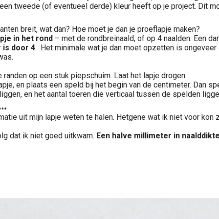
e een tweede (of eventueel derde) kleur heeft op je project. Dit m
wanten breit, wat dan? Hoe moet je dan je proeflapje maken?
pje in het rond
– met de rondbreinaald, of op 4 naalden. Een da
 is door 4
. Het minimale wat je dan moet opzetten is ongeveer 
was.
de randen op een stuk piepschuim. Laat het lapje drogen.
pje, en plaats een speld bij het begin van de centimeter. Dan spe
liggen, en het aantal toeren die verticaal tussen de spelden ligge
e…
matie uit mijn lapje weten te halen. Hetgene wat ik niet voor kon z
lg dat ik niet goed uitkwam.
Een halve millimeter in naalddik