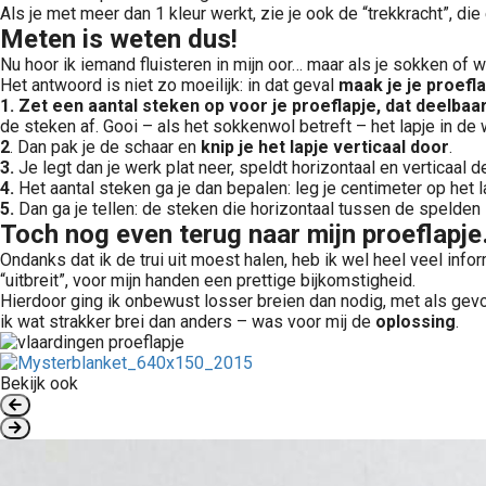
Als je met meer dan 1 kleur werkt, zie je ook de “trekkracht”, di
Meten is weten dus!
Nu hoor ik iemand fluisteren in mijn oor… maar als je sokken of 
Het antwoord is niet zo moeilijk: in dat geval
maak je je proefla
1. Zet een aantal steken op voor je proeflapje, dat deelbaar
de steken af. Gooi – als het sokkenwol betreft – het lapje in de 
2
. Dan pak je de schaar en
knip je het lapje verticaal door
.
3.
Je legt dan je werk plat neer, speldt horizontaal en verticaal 
4.
Het aantal steken ga je dan bepalen: leg je centimeter op het la
5.
Dan ga je tellen: de steken die horizontaal tussen de spelden 
Toch nog even terug naar mijn proeflapj
Ondanks dat ik de trui uit moest halen, heb ik wel heel veel infor
“uitbreit”, voor mijn handen een prettige bijkomstigheid.
Hierdoor ging ik onbewust losser breien dan nodig, met als gevo
ik wat strakker brei dan anders – was voor mij de
oplossing
.
Bekijk ook