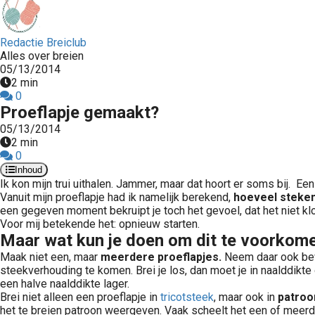
Redactie Breiclub
Alles over breien
05/13/2014
2 min
0
Proeflapje gemaakt?
05/13/2014
2 min
0
Inhoud
Ik kon mijn trui uithalen. Jammer, maar dat hoort er soms bij. Ee
Vanuit mijn proeflapje had ik namelijk berekend,
hoeveel steken
een gegeven moment bekruipt je toch het gevoel, dat het niet klo
Voor mij betekende het: opnieuw starten.
Maar wat kun je doen om dit te voorkom
Maak niet een, maar
meerdere proeflapjes.
Neem daar ook bewus
steekverhouding te komen. Brei je los, dan moet je in naalddikt
een halve naalddikte lager.
Brei niet alleen een proeflapje in
tricotsteek
, maar ook in
patroo
het te breien patroon weergeven. Vaak scheelt het een of meerde