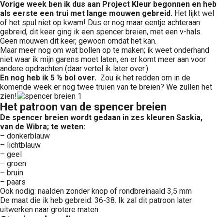
Vorige week ben ik dus aan Project Kleur begonnen en heb
als eerste een trui met lange mouwen gebreid.
Het lijkt wel
of het spul niet op kwam! Dus er nog maar eentje achteraan
gebreid, dit keer ging ik een spencer breien, met een v-hals.
Geen mouwen dit keer, gewoon omdat het kan.
Maar meer nog om wat bollen op te maken; ik weet onderhand
niet waar ik mijn garens moet laten, en er komt meer aan voor
andere opdrachten (daar vertel ik later over.)
En nog heb ik 5 ½ bol over.
Zou ik het redden om in de
komende week er nog twee truien van te breien? We zullen het
zien!
Het patroon van de spencer breien
De spencer breien wordt gedaan in zes kleuren Saskia,
van de Wibra; te weten:
– donkerblauw
– lichtblauw
– geel
– groen
– bruin
– paars
Ook nodig: naalden zonder knop of rondbreinaald 3,5 mm
De maat die ik heb gebreid: 36-38. Ik zal dit patroon later
uitwerken naar grotere maten.