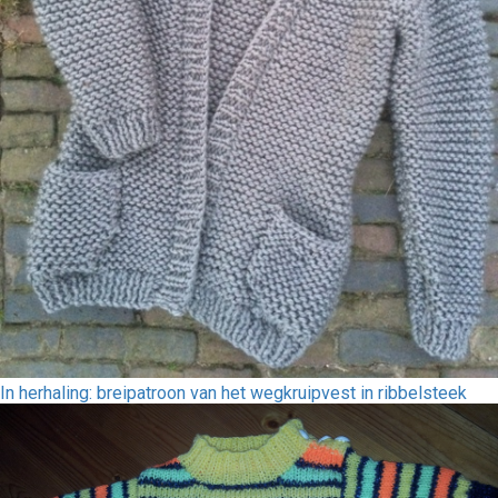
In herhaling: breipatroon van het wegkruipvest in ribbelsteek