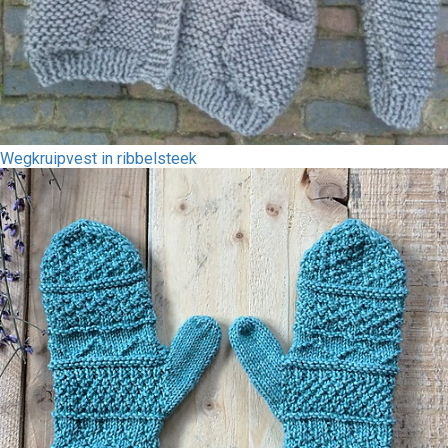
Wegkruipvest in ribbelsteek