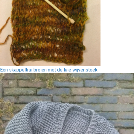
Een skappeltrui breien met de luie wijvensteek