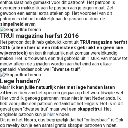
enthousiast heb gemaakt voor dit patroon!! Het patroon is
overigens makkelijk aan te passen aan je eigen maat. Zet
gewoon een aantal extra steken op. Het voordeel van dit
patroon is dat het makkelijk aan te passen is door de
simpelheid
ervan.
TRUI magazine herfst 2016
Het patroon dat ik heb gebruikt komt uit
TRUI magazine herfst
2016
(
alleen hier is een ribbelsteek gebruikt en geen luie
wijvensteek
) en kan ik natuurlijk niet zomaar wereldkundig
maken. Het is trouwens een trui gebreid uit 1 stuk, van mouw tot
mouw, alleen de zijnaden worden aan het eind aan elkaar
genaaid. Vandaar ook wel
“dwarse trui”
.
Lege handen?
Maar
ik kan jullie natuurlijk niet met lege handen laten
zitten
en ben aan het speuren gegaan op het wereldwijde web.
Hier vond ik genoeg patronen, maar niet in het Nederlands. Ik
heb voor jullie een patroon vertaald uit het Engels. Het is in dit
geval geen “dwarse trui” maar wel een
skappeltrui
. Het
originele patroon kun je
hier
vinden.
Dit is in het Noors, dus begrijpelijk dat het “onleesbaar” is.Ook
op ravelry kun je een aantal gratis skappel patronen vinden.