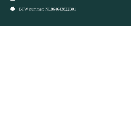
BTW nummer: NL864643822B01