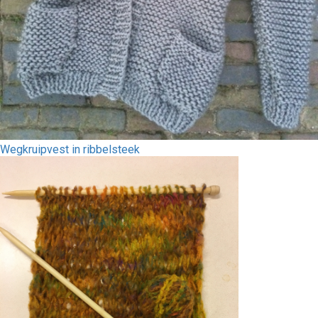
Wegkruipvest in ribbelsteek