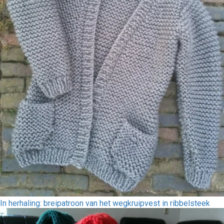
In herhaling: breipatroon van het wegkruipvest in ribbelsteek