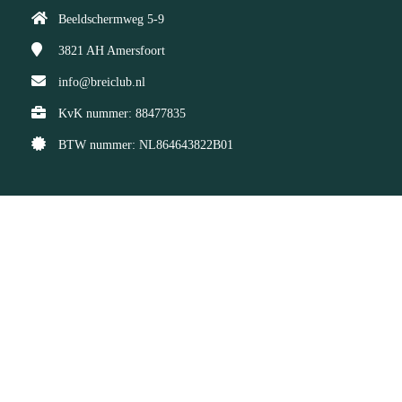
Beeldschermweg 5-9
3821 AH
Amersfoort
info@breiclub.nl
KvK nummer: 88477835
BTW nummer: NL864643822B01