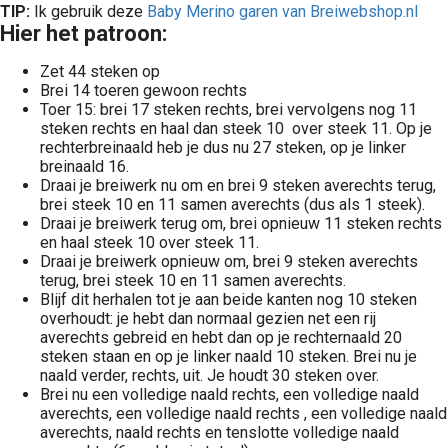
TIP:
Ik gebruik deze
Baby Merino garen van Breiwebshop.nl
Hier het patroon:
Zet 44 steken op
Brei 14 toeren gewoon rechts
Toer 15: brei 17 steken rechts, brei vervolgens nog 11
steken rechts en haal dan steek 10 over steek 11. Op je
rechterbreinaald heb je dus nu 27 steken, op je linker
breinaald 16.
Draai je breiwerk nu om en brei 9 steken averechts terug,
brei steek 10 en 11 samen averechts (dus als 1 steek).
Draai je breiwerk terug om, brei opnieuw 11 steken rechts
en haal steek 10 over steek 11.
Draai je breiwerk opnieuw om, brei 9 steken averechts
terug, brei steek 10 en 11 samen averechts.
Blijf dit herhalen tot je aan beide kanten nog 10 steken
overhoudt: je hebt dan normaal gezien net een rij
averechts gebreid en hebt dan op je rechternaald 20
steken staan en op je linker naald 10 steken. Brei nu je
naald verder, rechts, uit. Je houdt 30 steken over.
Brei nu een volledige naald rechts, een volledige naald
averechts, een volledige naald rechts , een volledige naald
averechts, naald rechts en tenslotte volledige naald