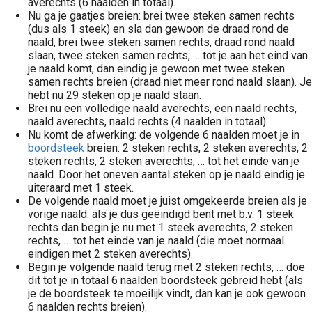
averechts (6 naalden in totaal).
Nu ga je gaatjes breien: brei twee steken samen rechts
(dus als 1 steek) en sla dan gewoon de draad rond de
naald, brei twee steken samen rechts, draad rond naald
slaan, twee steken samen rechts, … tot je aan het eind van
je naald komt, dan eindig je gewoon met twee steken
samen rechts breien (draad niet meer rond naald slaan). Je
hebt nu 29 steken op je naald staan.
Brei nu een volledige naald averechts, een naald rechts,
naald averechts, naald rechts (4 naalden in totaal).
Nu komt de afwerking: de volgende 6 naalden moet je in
boordsteek
breien: 2 steken rechts, 2 steken averechts, 2
steken rechts, 2 steken averechts, … tot het einde van je
naald. Door het oneven aantal steken op je naald eindig je
uiteraard met 1 steek.
De volgende naald moet je juist omgekeerde breien als je
vorige naald: als je dus geëindigd bent met b.v. 1 steek
rechts dan begin je nu met 1 steek averechts, 2 steken
rechts, … tot het einde van je naald (die moet normaal
eindigen met 2 steken averechts).
Begin je volgende naald terug met 2 steken rechts, … doe
dit tot je in totaal 6 naalden boordsteek gebreid hebt (als
je de boordsteek te moeilijk vindt, dan kan je ook gewoon
6 naalden rechts breien).