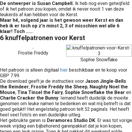
De ontwerper is Susan Campbell.
Ik heb nog even getwijfeld
of ik het patroon zou kopen, omdat ik never nooit 1 van deze
leukerds af kan hebben voor de Kerst.
Maar hé, volgend jaar is het gewoon weer Kerst en dan
heb ik er toch op z’n minst 2, 3 of misschien wel alle 6
klaar! Toch ……
6 knuffelpatronen voor Kerst
Frostie Freddy
Sophie Snowflake
Het patroon is alleen digitaal
hier
beschikbaar en te koop voor
GBP 7.99.
De download geeft je de instructies voor
Jason Jingle-Bells
the Reindeer
,
Frostie
Freddy the Sheep
,
Naughty Noel the
Mouse
,
Tina Tinsel the Fairy
,
Sophie Snowflake the Bear
en
Charlie Cracker the Bunny
. Iemand heeft duidelijk de moeite
genomen om leuke namen te bedenken en wat mij betreft is dat
goed gelukt! Het engelstalig patroon telt 52 pagina’s. Het heeft
heel veel foto’s en een duidelijke uitleg.
Het gebruikte garen is
Deramores Studio DK
. Er was tot vorige
week vrijdag een bijbehorend garenpakket dat je kon kopen,
tegen een leuk prijsje. Toen ik het pakket dit weekend wilde