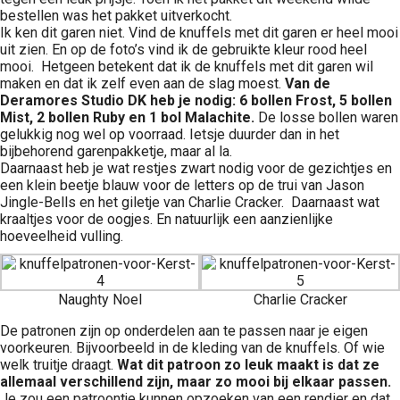
bestellen was het pakket uitverkocht.
Ik ken dit garen niet. Vind de knuffels met dit garen er heel mooi
uit zien. En op de foto’s vind ik de gebruikte kleur rood heel
mooi. Hetgeen betekent dat ik de knuffels met dit garen wil
maken en dat ik zelf even aan de slag moest.
Van de
Deramores Studio DK heb je nodig: 6 bollen Frost, 5 bollen
Mist, 2 bollen Ruby en 1 bol Malachite.
De losse bollen waren
gelukkig nog wel op voorraad. Ietsje duurder dan in het
bijbehorend garenpakketje, maar al la.
Daarnaast heb je wat restjes zwart nodig voor de gezichtjes en
een klein beetje blauw voor de letters op de trui van Jason
Jingle-Bells en het giletje van Charlie Cracker. Daarnaast wat
kraaltjes voor de oogjes. En natuurlijk een aanzienlijke
hoeveelheid vulling.
Naughty Noel
Charlie Cracker
De patronen zijn op onderdelen aan te passen naar je eigen
voorkeuren. Bijvoorbeeld in de kleding van de knuffels. Of wie
welk truitje draagt.
Wat dit patroon zo leuk maakt is dat ze
allemaal verschillend zijn, maar zo mooi bij elkaar passen.
Je zou een patroontje kunnen opzoeken van een rendier en dat