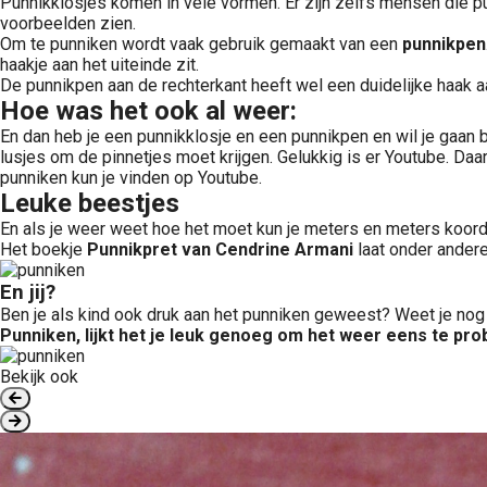
Punnikklosjes komen in vele vormen. Er zijn zelfs mensen die pun
voorbeelden zien.
Om te punniken wordt vaak gebruik gemaakt van een
punnikpen
haakje aan het uiteinde zit.
De punnikpen aan de rechterkant heeft wel een duidelijke haak aan
Hoe was het ook al weer:
En dan heb je een punnikklosje en een punnikpen en wil je gaan b
lusjes om de pinnetjes moet krijgen. Gelukkig is er Youtube. Da
punniken kun je vinden op Youtube.
Leuke beestjes
En als je weer weet hoe het moet kun je meters en meters koord
Het boekje
Punnikpret van Cendrine Armani
laat onder andere
En jij?
Ben je als kind ook druk aan het punniken geweest? Weet je no
Punniken, lijkt het je leuk genoeg om het weer eens te pr
Bekijk ook