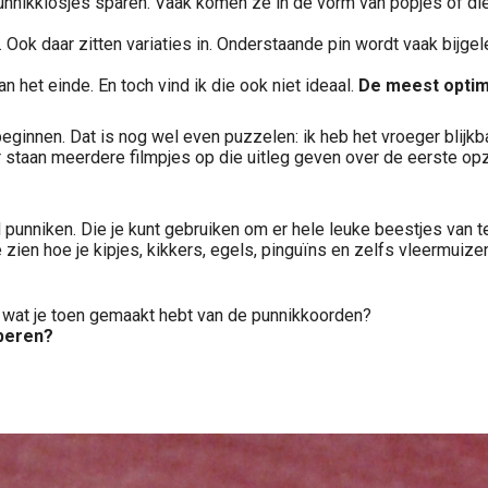
nikklosjes sparen. Vaak komen ze in de vorm van popjes of diertj
. Ook daar zitten variaties in. Onderstaande pin wordt vaak bijge
 het einde. En toch vind ik die ook niet ideaal.
De meest optima
eginnen. Dat is nog wel even puzzelen: ik heb het vroeger blijkb
ar staan meerdere filmpjes op die uitleg geven over de eerste op
 punniken. Die je kunt gebruiken om er hele leuke beestjes van 
 zien hoe je kipjes, kikkers, egels, pinguïns en zelfs vleermuize
g wat je toen gemaakt hebt van de punnikkoorden?
oberen?