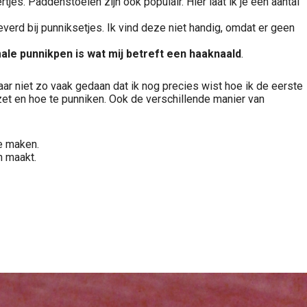
es. Paddenstoelen zijn ook populair. Hier laat ik je een aantal
leverd bij punniksetjes. Ik vind deze niet handig, omdat er geen
le punnikpen is wat mij betreft een haaknaald
.
aar niet zo vaak gedaan dat ik nog precies wist hoe ik de eerste
zet en hoe te punniken. Ook de verschillende manier van
te maken.
n maakt.